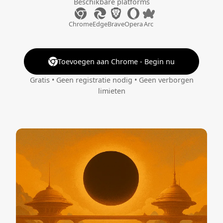
Beschikbare platforms
Chrome
Edge
Brave
Opera
Arc
Toevoegen aan Chrome - Begin nu
Gratis • Geen registratie nodig • Geen verborgen
limieten