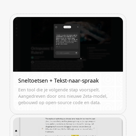
Sneltoetsen + Tekst-naar-spraak
Een tool die je volgende stap voorspelt.
Aangedreven door ons nieuwe Zeta-model,
gebouwd op open-source code en data.