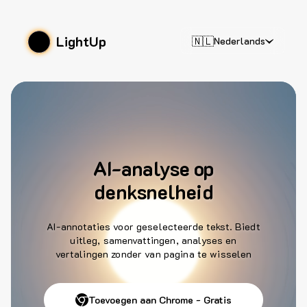
LightUp
🇳🇱
Nederlands
AI-analyse op
denksnelheid
AI-annotaties voor geselecteerde tekst. Biedt
uitleg, samenvattingen, analyses en
vertalingen zonder van pagina te wisselen
Toevoegen aan Chrome - Gratis