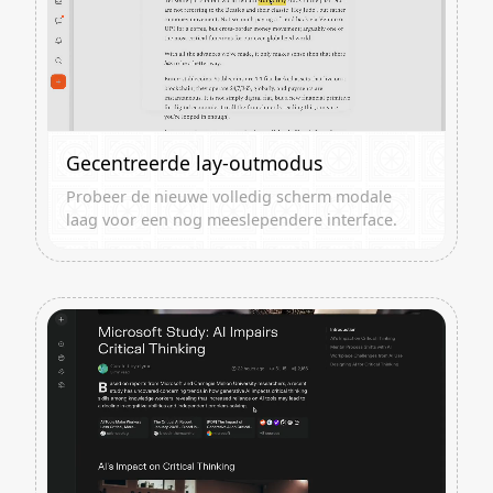
Gecentreerde lay-outmodus
Probeer de nieuwe volledig scherm modale
laag voor een nog meeslependere interface.