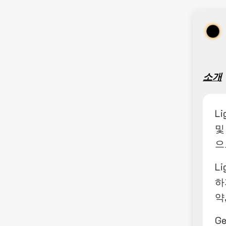
소개
L
및
으
L
하
약
G