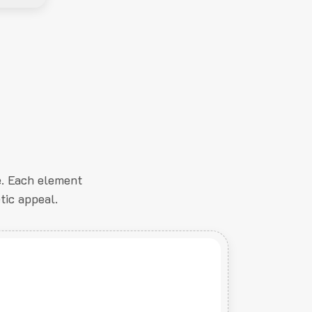
e. Each element
tic appeal.