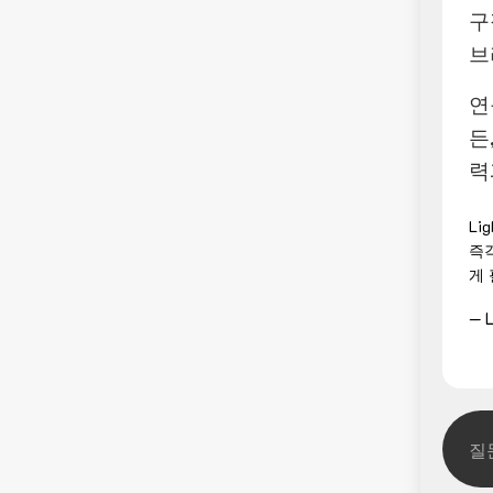
구
브
연
든
력
Li
즉
게
— L