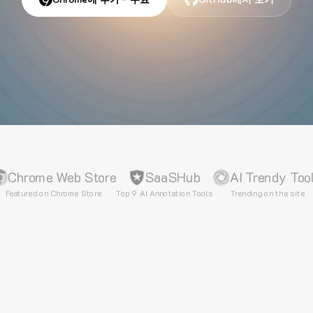
Chrome Web Store
SaaSHub
AI Trendy Too
Featured on Chrome Store
Top 9 AI Annotation Tools
Trending on the site