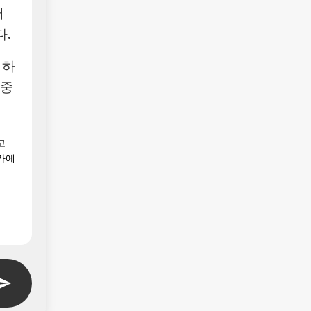
어
.
 하
집중
고
가에