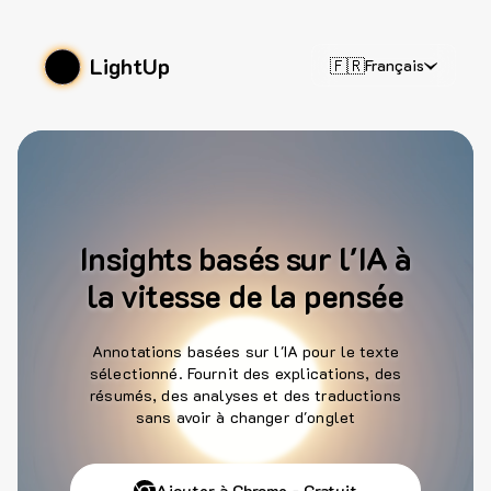
LightUp
🇫🇷
Français
Insights basés sur l'IA à
la vitesse de la pensée
Annotations basées sur l'IA pour le texte
sélectionné. Fournit des explications, des
résumés, des analyses et des traductions
sans avoir à changer d'onglet
Ajouter à Chrome - Gratuit