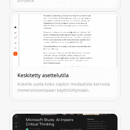
pohjalta.
Keskitetty asettelutila
Kokeile uutta koko näytön modaalista kerrosta
immersiivisempään käyttöliittymään.