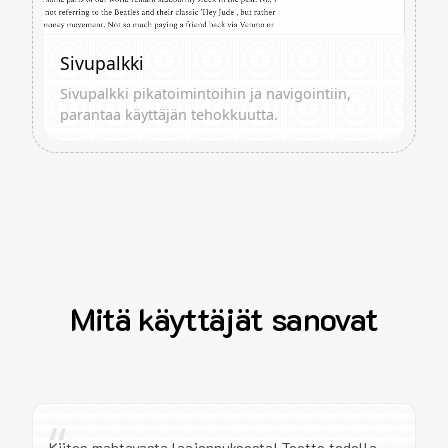
Sivupalkki
Sivupalkki pikatoimintoihin ja navigointiin,
parantaa käyttäjän tehokkuutta.
Mitä käyttäjät sanovat
“
Kiitos mahtavasta laajennuksesta! Teette todella