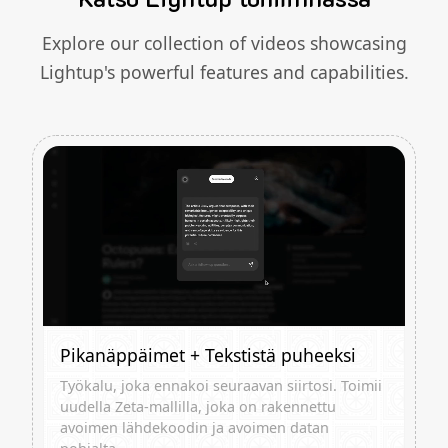
Explore our collection of videos showcasing
Lightup's powerful features and capabilities.
Pikanäppäimet + Tekstistä puheeksi
Työkalu, joka ennakoi seuraavan siirtosi. Toimii
uudella Zeta-mallilla, joka on rakennettu
avoimen lähdekoodin ja avoimen datan