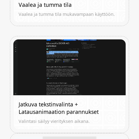
Vaalea ja tumma tila
Vaalea ja tumma tila mukavampaan käyttöön.
Jatkuva tekstinvalinta +
Latausanimaation parannukset
Valintasi säilyy vierityksen aikana.