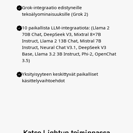
Grok-integraatio edistyneille
tekoälyominaisuuksille (Grok 2)
10 paikallista LLM-integraatiota: (Llama 2
70B Chat, DeepSeek V3, Mixtral 8×7B
Instruct, Llama 2 13B Chat, Mistral 7B
Instruct, Neural Chat V3.1, DeepSeek V3
Base, Llama 3.2 3B Instruct, Phi-2, OpenChat
3.5)
Yksityisyyteen keskittyvät paikalliset
käsittelyvaihtoehdot
Katso Lightup toiminnassa