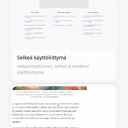
Selkeä käyttöliittymä
Helppokäyttöinen, selkeä ja moderni
käyttöliittymä.