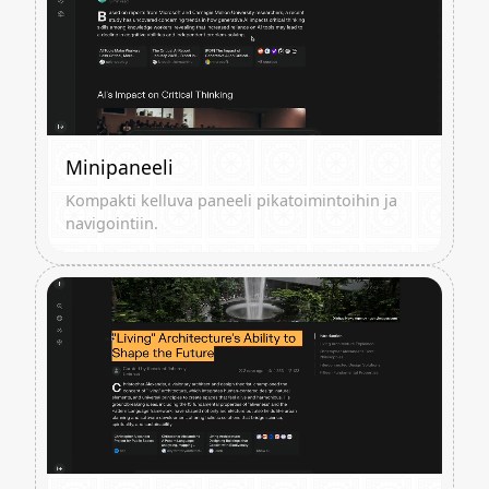
Minipaneeli
Kompakti kelluva paneeli pikatoimintoihin ja
navigointiin.