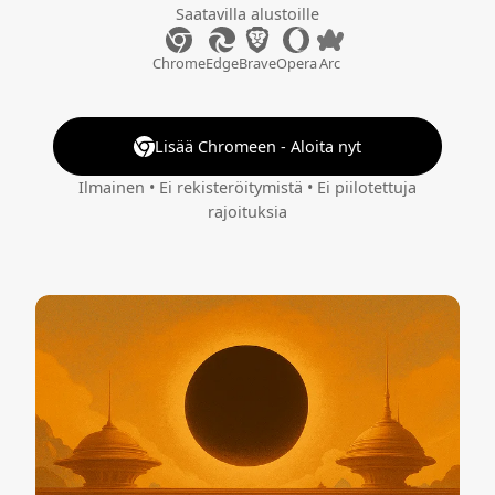
Saatavilla alustoille
Chrome
Edge
Brave
Opera
Arc
Lisää Chromeen - Aloita nyt
Ilmainen • Ei rekisteröitymistä • Ei piilotettuja
rajoituksia