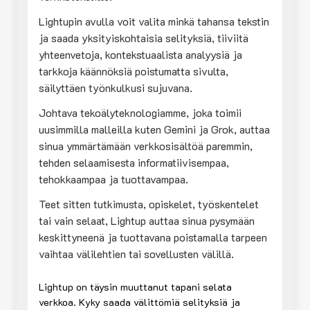
Lightupin avulla voit valita minkä tahansa tekstin
ja saada yksityiskohtaisia selityksiä, tiiviitä
yhteenvetoja, kontekstuaalista analyysiä ja
tarkkoja käännöksiä poistumatta sivulta,
säilyttäen työnkulkusi sujuvana.
Johtava tekoälyteknologiamme, joka toimii
uusimmilla malleilla kuten Gemini ja Grok, auttaa
sinua ymmärtämään verkkosisältöä paremmin,
tehden selaamisesta informatiivisempaa,
tehokkaampaa ja tuottavampaa.
Teet sitten tutkimusta, opiskelet, työskentelet
tai vain selaat, Lightup auttaa sinua pysymään
keskittyneenä ja tuottavana poistamalla tarpeen
vaihtaa välilehtien tai sovellusten välillä.
Lightup on täysin muuttanut tapani selata
verkkoa. Kyky saada välittömiä selityksiä ja