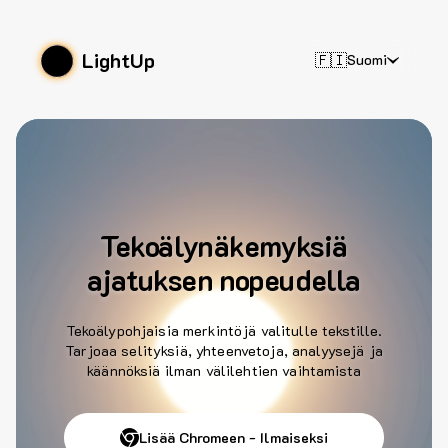
LightUp
🇫🇮
Suomi
Tekoälynäkemyksiä
ajatuksen nopeudella
Tekoälypohjaisia merkintöjä valitulle tekstille.
Tarjoaa selityksiä, yhteenvetoja, analyysejä ja
käännöksiä ilman välilehtien vaihtamista
Lisää Chromeen - Ilmaiseksi