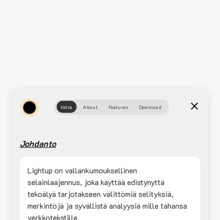
Intro
About
Features
Download
Johdanto
Lightup on vallankumouksellinen
selainlaajennus, joka käyttää edistynyttä
tekoälyä tarjotakseen välittömiä selityksiä,
merkintöjä ja syvällistä analyysiä mille tahansa
verkkotekstille.