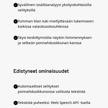
Syvällinen sisältöanalyysi yksityiskohtaisilla
selityksillä
Tumman tilan tuki miellyttävään lukemiseen
kaikissa valaistusolosuhteissa
Täysi keskittymistila näytön himmennyksen
ja selkeän ponnahdusikkunan kanssa
Edistyneet ominaisuudet
Automaattiset selitykset
ponnahdusikkunoissa valitusta tekstistä
Tekstistä puheeksi: Web Speech API -tuella