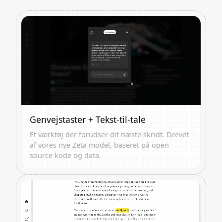
Genvejstaster + Tekst-til-tale
Et værktøj der forudser dit næste skridt. Drevet
af vores nye Zeta model, baseret på open
source kode og data.