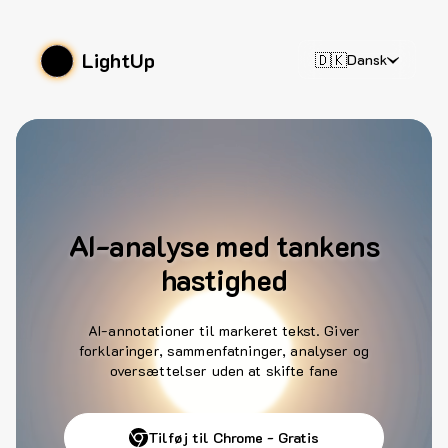
LightUp
🇩🇰
Dansk
AI-analyse med tankens
hastighed
AI-annotationer til markeret tekst. Giver
forklaringer, sammenfatninger, analyser og
oversættelser uden at skifte fane
Tilføj til Chrome - Gratis