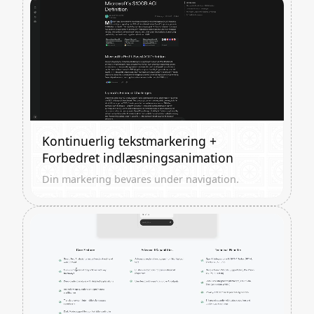
Kontinuerlig tekstmarkering +
Forbedret indlæsningsanimation
Din markering bevares under navigation.