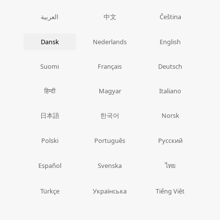
中文
العربية
Čeština
Dansk
Nederlands
English
Suomi
Français
Deutsch
हिन्दी
Magyar
Italiano
日本語
한국어
Norsk
Polski
Português
Русский
ไทย
Español
Svenska
Türkçe
Українська
Tiếng Việt