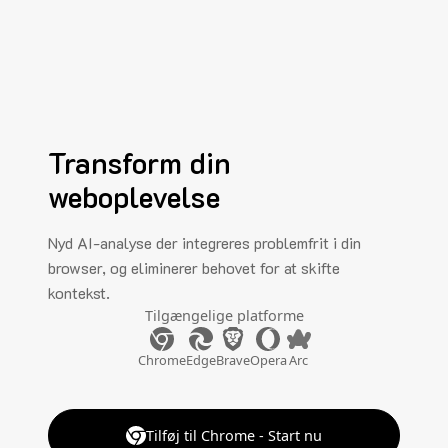
Transform din
weboplevelse
Nyd AI-analyse der integreres problemfrit i din
browser, og eliminerer behovet for at skifte
kontekst.
Tilgængelige platforme
Chrome
Edge
Brave
Opera
Arc
Tilføj til Chrome - Start nu