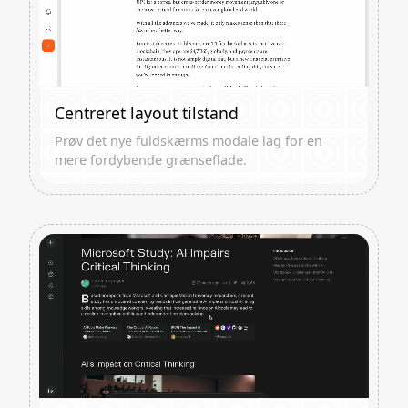
Centreret layout tilstand
Prøv det nye fuldskærms modale lag for en
mere fordybende grænseflade.