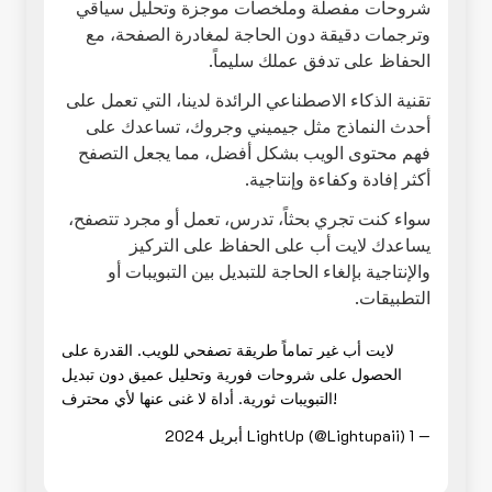
شروحات مفصلة وملخصات موجزة وتحليل سياقي
وترجمات دقيقة دون الحاجة لمغادرة الصفحة، مع
الحفاظ على تدفق عملك سليماً.
تقنية الذكاء الاصطناعي الرائدة لدينا، التي تعمل على
أحدث النماذج مثل جيميني وجروك، تساعدك على
فهم محتوى الويب بشكل أفضل، مما يجعل التصفح
أكثر إفادة وكفاءة وإنتاجية.
سواء كنت تجري بحثاً، تدرس، تعمل أو مجرد تتصفح،
يساعدك لايت أب على الحفاظ على التركيز
والإنتاجية بإلغاء الحاجة للتبديل بين التبويبات أو
التطبيقات.
لايت أب غير تماماً طريقة تصفحي للويب. القدرة على
الحصول على شروحات فورية وتحليل عميق دون تبديل
التبويبات ثورية. أداة لا غنى عنها لأي محترف!
— LightUp (@Lightupaii)
1 أبريل 2024