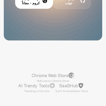
جيثب
كروم - مجاناً
Chrome Web Store
Featured on Chrome Store
AI Trendy Tools
SaaSHub
Trending on the site
Top 9 AI Annotation Tools