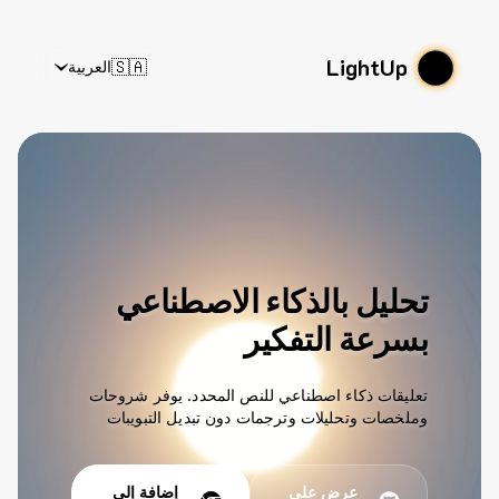
LightUp
🇸🇦
العربية
تحليل بالذكاء الاصطناعي
بسرعة التفكير
تعليقات ذكاء اصطناعي للنص المحدد. يوفر شروحات
وملخصات وتحليلات وترجمات دون تبديل التبويبات
عرض على
إضافة إلى