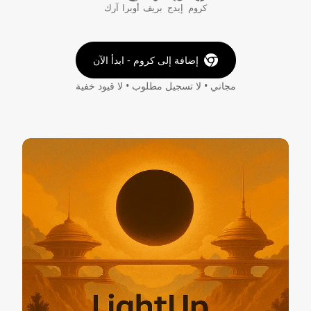
كروم
إيدج
بريف
أوبرا
آرك
إضافة إلى كروم - ابدأ الآن
مجاني • لا تسجيل مطلوب • لا قيود خفية