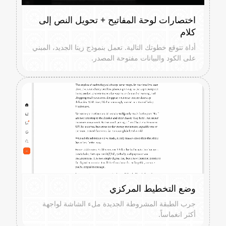
اختصارات لوحة المفاتيح + تحويل النص إلى
كلام
أداة تتوقع خطوتك التالية. تعمل بنموذج زيتا الجديد، المبني
على الكود والبيانات مفتوحة المصدر.
وضع التخطيط المركزي
جرب الطبقة المشروطة الجديدة ملء الشاشة لواجهة
أكثر انغماساً.