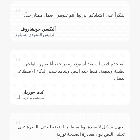
“
شكراً على امتدادكم الرائع! أنتم تقومون بعمل ممتاز حقاً.
أليكسي جونشاروف
الرئيس التنفيذي لسيلوم
“
أستخدم لايت أب منذ أسبوع، وبصراحة، أنا منبهر. الواجهة
نظيفة وبديهية. فقط حدد النص وشاهد سحر الذكاء الاصطناعي
يعمل.
كيث جوردان
مستخدم لايت أب
“
بديهي بشكل لا يصدق وبالضبط ما احتجته لبحثي. القدرة على
تحليل النص دون مغادرة الصفحة ثورية.