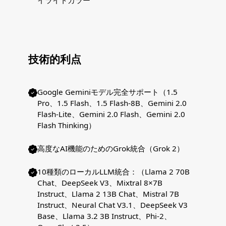
イライトカラー
技術的利点
Google Geminiモデル完全サポート（1.5
Pro、1.5 Flash、1.5 Flash-8B、Gemini 2.0
Flash-Lite、Gemini 2.0 Flash、Gemini 2.0
Flash Thinking）
高度なAI機能のためのGrok統合（Grok 2）
10種類のローカルLLM統合：（Llama 2 70B
Chat、DeepSeek V3、Mixtral 8×7B
Instruct、Llama 2 13B Chat、Mistral 7B
Instruct、Neural Chat V3.1、DeepSeek V3
Base、Llama 3.2 3B Instruct、Phi-2、