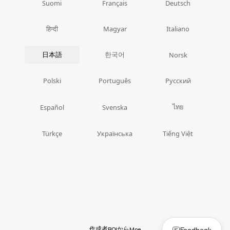
Suomi
Français
Deutsch
हिन्दी
Magyar
Italiano
日本語
한국어
Norsk
Polski
Português
Русский
ไทย
Español
Svenska
Türkçe
Українська
Tiếng Việt
作成者
から
Feedback
BOI
Moe