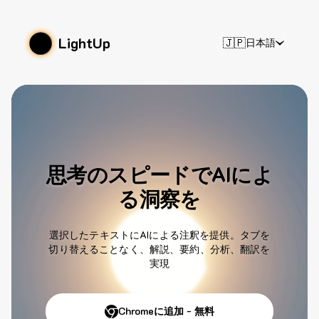
LightUp
🇯🇵
日本語
思考のスピードでAIによ
る洞察を
選択したテキストにAIによる注釈を提供。タブを
切り替えることなく、解説、要約、分析、翻訳を
実現
Chromeに追加 - 無料