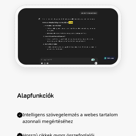
Alapfunkciók
Intelligens szövegelemzés a webes tartalom
azonnali megértéséhez
Hosszú cikkek gyors összefoglalói