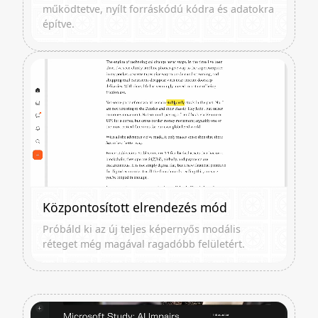
működtetve, nyílt forráskódú kódra és adatokra
építve.
Központosított elrendezés mód
Próbáld ki az új teljes képernyős modális
réteget még magával ragadóbb felületért.