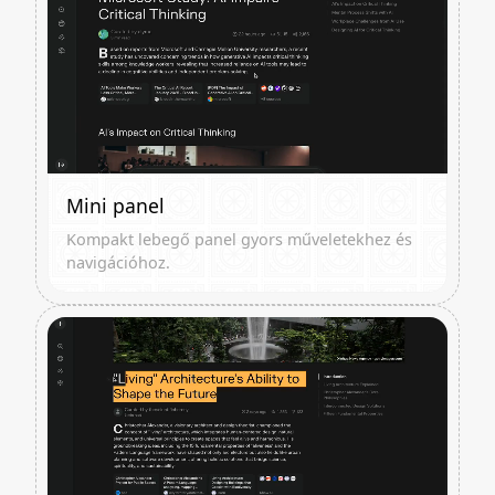
Mini panel
Kompakt lebegő panel gyors műveletekhez és
navigációhoz.