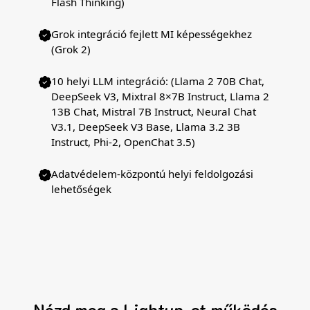
Flash Thinking)
Grok integráció fejlett MI képességekhez
(Grok 2)
10 helyi LLM integráció: (Llama 2 70B Chat,
DeepSeek V3, Mixtral 8×7B Instruct, Llama 2
13B Chat, Mistral 7B Instruct, Neural Chat
V3.1, DeepSeek V3 Base, Llama 3.2 3B
Instruct, Phi-2, OpenChat 3.5)
Adatvédelem-központú helyi feldolgozási
lehetőségek
Nézd meg a Lightup-ot működés