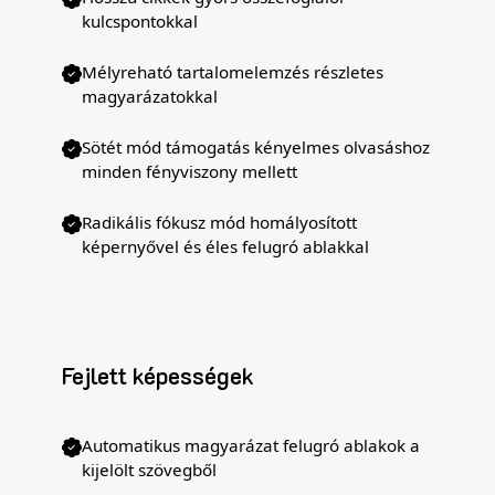
kulcspontokkal
Mélyreható tartalomelemzés részletes
magyarázatokkal
Sötét mód támogatás kényelmes olvasáshoz
minden fényviszony mellett
Radikális fókusz mód homályosított
képernyővel és éles felugró ablakkal
Fejlett képességek
Automatikus magyarázat felugró ablakok a
kijelölt szövegből