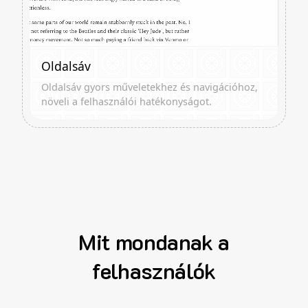
Oldalsáv
Oldalsáv gyors műveletekhez és navigációhoz,
növeli a felhasználói hatékonyságot.
Mit mondanak a
felhasználók