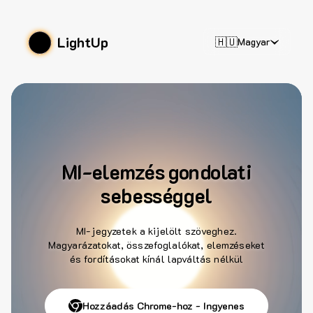
LightUp
🇭🇺
Magyar
MI-elemzés gondolati
sebességgel
MI-jegyzetek a kijelölt szöveghez.
Magyarázatokat, összefoglalókat, elemzéseket
és fordításokat kínál lapváltás nélkül
Hozzáadás Chrome-hoz - Ingyenes