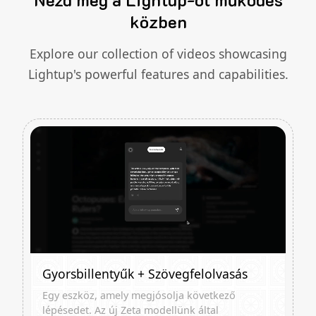
közben
Explore our collection of videos showcasing
Lightup's powerful features and capabilities.
Gyorsbillentyűk + Szövegfelolvasás
Egy eszköz, amely megjósolja következő
lépésedet. Az új Zeta modellünk által