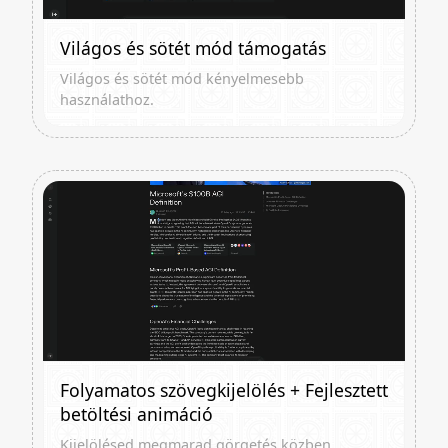
Világos és sötét mód támogatás
Világos és sötét mód kényelmesebb
használathoz.
Folyamatos szövegkijelölés + Fejlesztett
betöltési animáció
Kijelölésed megmarad görgetés közben.