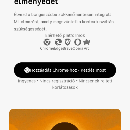
élményedet
Élvezd a böngésződbe zökkenőmentesen integrált
MI-elemzést, amely megszünteti a kontextusváltás
szükségességét.
Elérhető platformok
Chrome
Edge
Brave
Opera
Arc
Hozzáadás Chrome-hoz - Kezdés most
Ingyenes • Nincs regisztráció • Nincsenek rejtett
korlátozások