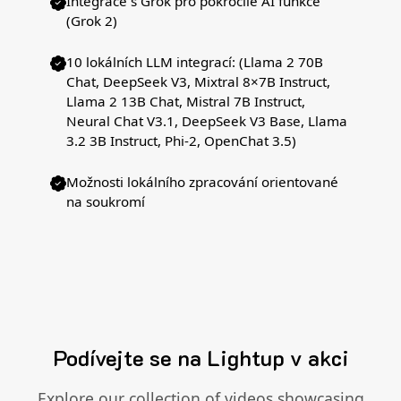
Integrace s Grok pro pokročilé AI funkce
(Grok 2)
10 lokálních LLM integrací: (Llama 2 70B
Chat, DeepSeek V3, Mixtral 8×7B Instruct,
Llama 2 13B Chat, Mistral 7B Instruct,
Neural Chat V3.1, DeepSeek V3 Base, Llama
3.2 3B Instruct, Phi-2, OpenChat 3.5)
Možnosti lokálního zpracování orientované
na soukromí
Podívejte se na Lightup v akci
Explore our collection of videos showcasing