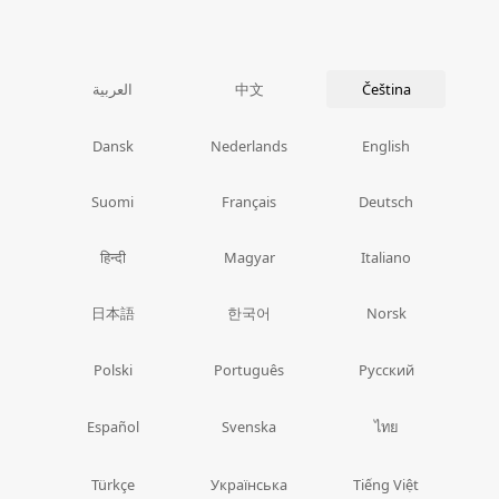
中文
العربية
Čeština
Dansk
Nederlands
English
Suomi
Français
Deutsch
हिन्दी
Magyar
Italiano
日本語
한국어
Norsk
Polski
Português
Русский
ไทย
Español
Svenska
Türkçe
Українська
Tiếng Việt