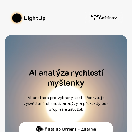
LightUp
🇨🇿
Čeština
AI analýza rychlostí
myšlenky
AI anotace pro vybraný text. Poskytuje
vysvětlení, shrnutí, analýzy a překlady bez
přepínání záložek
Přidat do Chrome - Zdarma