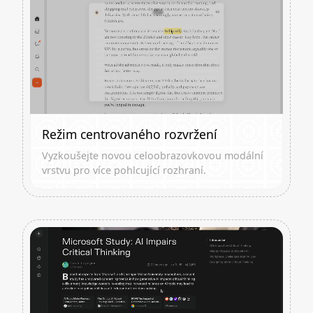
Režim centrovaného rozvržení
Vyzkoušejte novou celoobrazovkovou modální
vrstvu pro více pohlcující rozhraní.