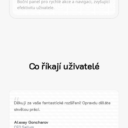
Boční panel pro rychlé akce a navigaci, zvyšující
efektivitu uživatele.
Co říkají uživatelé
“
Děkuji za vaše fantastické rozšíření! Opravdu děláte
skvělou práci.
Alexey Goncharov
CEO Sellum