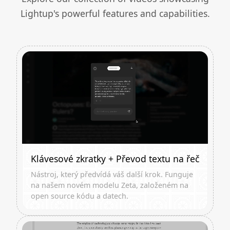
Lightup's powerful features and capabilities.
Klávesové zkratky + Převod textu na řeč
Nástroj, který předvídá váš další krok. Funguje
na našem novém modelu Zeta, založeném na
open source kódu a datech.