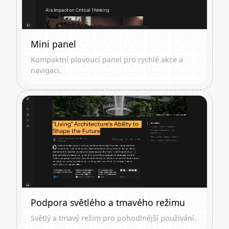
Mini panel
Kompaktní plovoucí panel pro rychlé akce a
navigaci.
Podpora světlého a tmavého režimu
Světlý a tmavý režim pro pohodlnější používání.