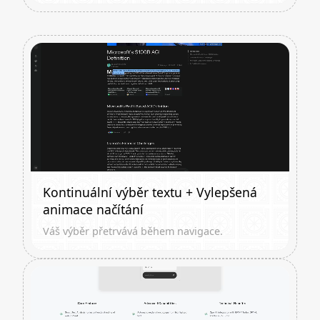
Kontinuální výběr textu + Vylepšená
animace načítání
Váš výběr přetrvává během navigace.