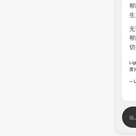
帮
生
无
帮
切
L
度
— L