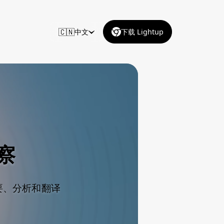
🇨🇳
中文
下载 Lightup
察
要、分析和翻译