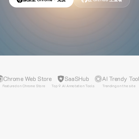
Chrome Web Store
SaaSHub
AI Trendy Too
Featured on Chrome Store
Top 9 AI Annotation Tools
Trending on the site