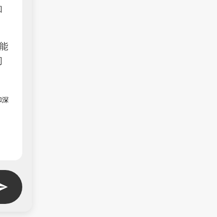
和
都能
间
和深