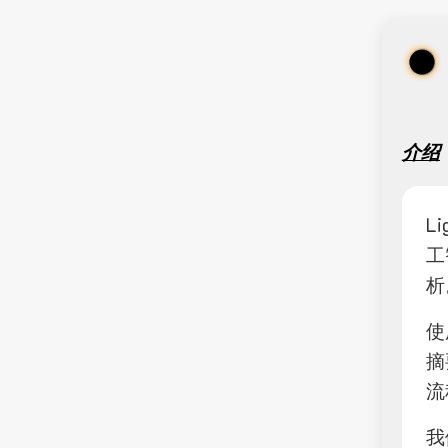
介绍
L
工
析
使
摘
流
我