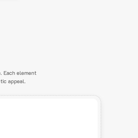
e. Each element
tic appeal.