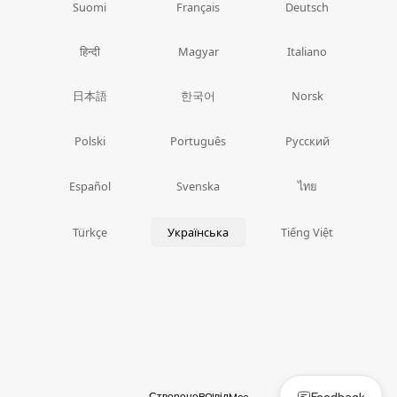
Suomi
Français
Deutsch
हिन्दी
Magyar
Italiano
日本語
한국어
Norsk
Polski
Português
Русский
ไทย
Español
Svenska
Türkçe
Українська
Tiếng Việt
Feedback
Створено
BOI
від
Moe