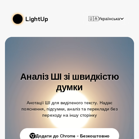
LightUp
🇺🇦
Українська
Аналіз ШІ зі швидкістю
думки
Анотації ШІ для виділеного тексту. Надає
пояснення, підсумки, аналіз та переклади без
переходу на іншу сторінку
Додати до Chrome - Безкоштовно