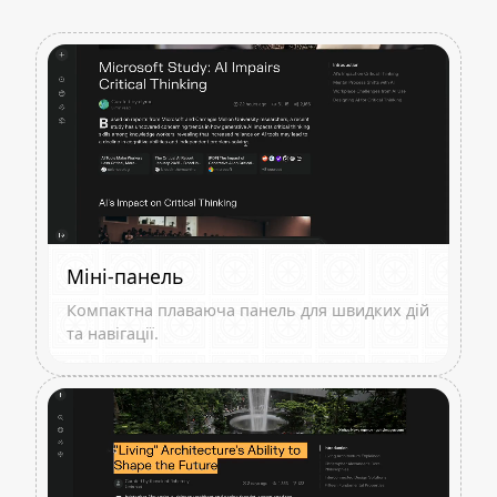
Міні-панель
Компактна плаваюча панель для швидких дій
та навігації.