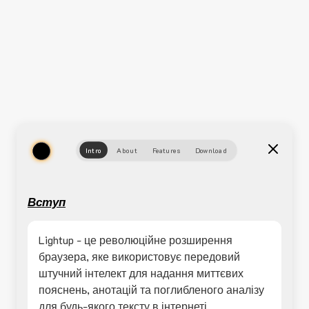
Intro
About
Features
Download
Вступ
Lightup - це революційне розширення
браузера, яке використовує передовий
штучний інтелект для надання миттєвих
пояснень, анотацій та поглибленого аналізу
для будь-якого тексту в інтернеті.