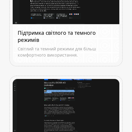
Підтримка світлого та темного
режимів
Світлий та темний режими для більш
комфортного використання.