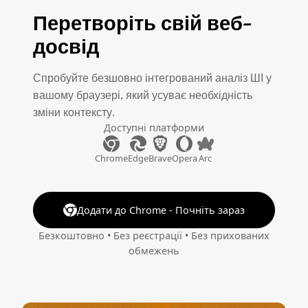
Перетворіть свій веб-
досвід
Спробуйте безшовно інтегрований аналіз ШІ у
вашому браузері, який усуває необхідність
зміни контексту.
Доступні платформи
Chrome
Edge
Brave
Opera
Arc
Додати до Chrome - Почніть зараз
Безкоштовно • Без реєстрації • Без прихованих
обмежень