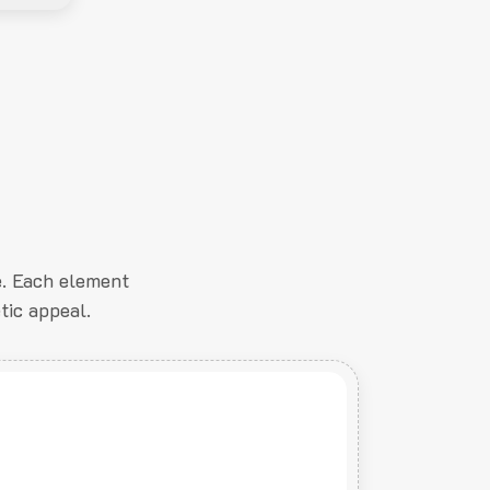
e. Each element
tic appeal.