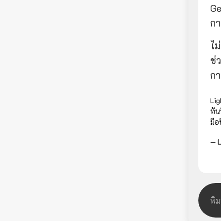
Ge
กา
ไม
ช่
กา
Lig
ทัน
มือ
— L