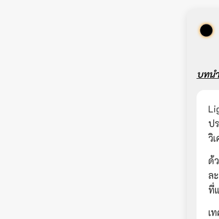
บทน
Li
ปร
วิ
ด้
ละ
ที
เท