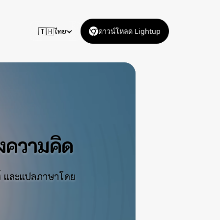
🇹🇭
ไทย
ดาวน์โหลด Lightup
่งความคิด
ะห์ และแปลภาษาโดย