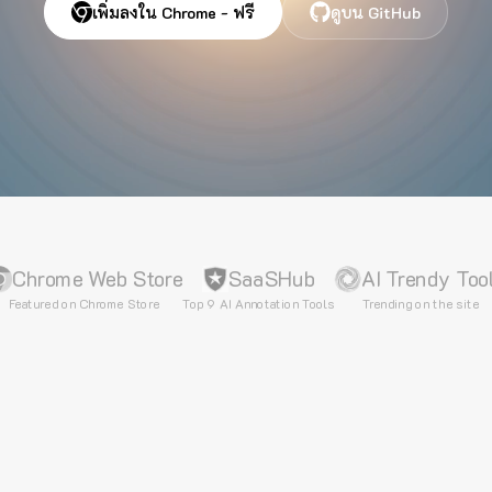
เพิ่มลงใน Chrome - ฟรี
ดูบน GitHub
Chrome Web Store
SaaSHub
AI Trendy Too
Featured on Chrome Store
Top 9 AI Annotation Tools
Trending on the site