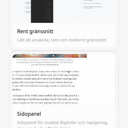
Rent gränssnitt
Lätt att använda, rent och modernt gränssnitt.
Sidopanel
Sidopanel för snabba åtgärder och navigering,