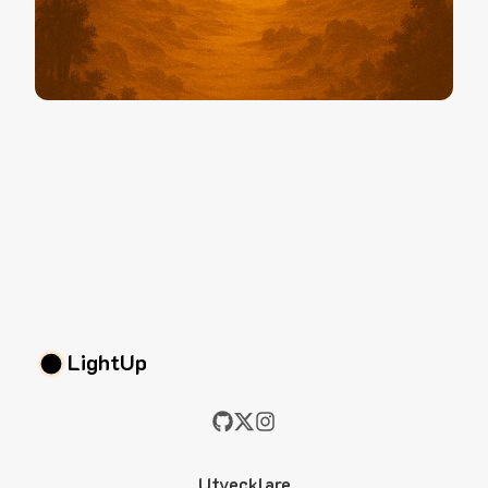
LightUp
Utvecklare