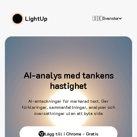
LightUp
🇸🇪
Svenska
AI-analys med tankens
hastighet
AI-anteckningar för markerad text. Ger
förklaringar, sammanfattningar, analyser och
översättningar utan att byta sida
Lägg till i Chrome - Gratis