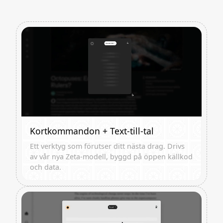
Kortkommandon + Text-till-tal
Ett verktyg som förutser ditt nästa drag. Drivs
av vår nya Zeta-modell, byggd på öppen källkod
och data.