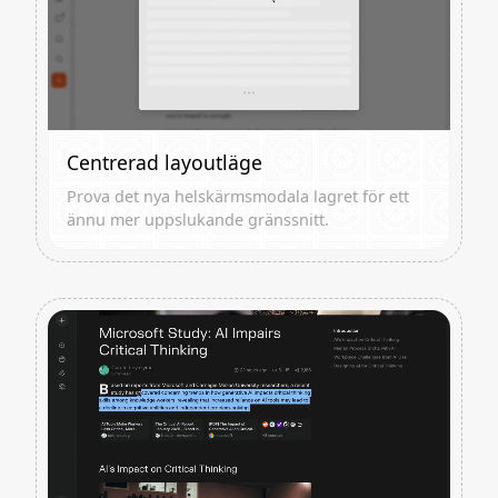
Centrerad layoutläge
Prova det nya helskärmsmodala lagret för ett
ännu mer uppslukande gränssnitt.