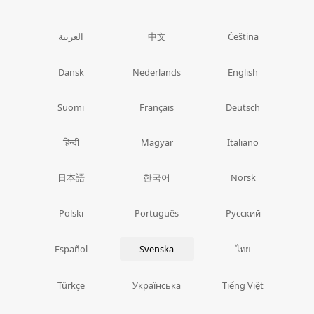
中文
العربية
Čeština
Dansk
Nederlands
English
Suomi
Français
Deutsch
हिन्दी
Magyar
Italiano
日本語
한국어
Norsk
Polski
Português
Русский
ไทย
Español
Svenska
Türkçe
Українська
Tiếng Việt