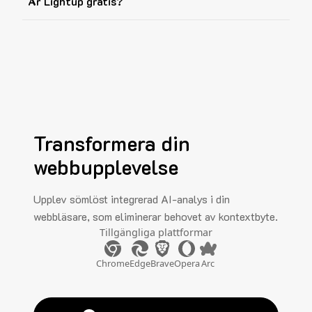
Är Lightup gratis?
Transformera din
webbupplevelse
Upplev sömlöst integrerad AI-analys i din
webbläsare, som eliminerar behovet av kontextbyte.
Tillgängliga plattformar
Chrome
Edge
Brave
Opera
Arc