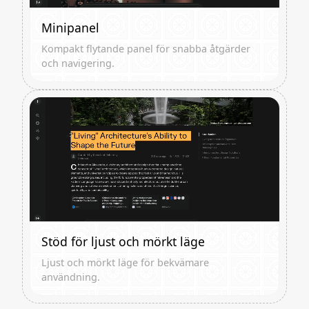
Minipanel
Kompakt flytande panel för snabba åtgärder
och navigering.
Stöd för ljust och mörkt läge
Ljust och mörkt läge för bekvämare
användning.