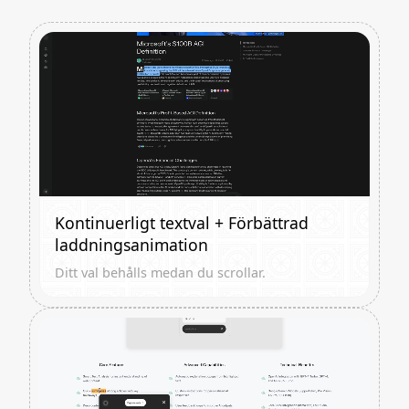
Kontinuerligt textval + Förbättrad
laddningsanimation
Ditt val behålls medan du scrollar.