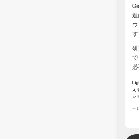
G
進
ウ
す
研
で
必
L
え
シ
— L