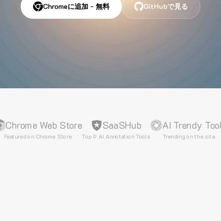
Chromeに追加 - 無料
GitHubで見る
Chrome Web Store
SaaSHub
AI Trendy Too
Featured on Chrome Store
Top 9 AI Annotation Tools
Trending on the site