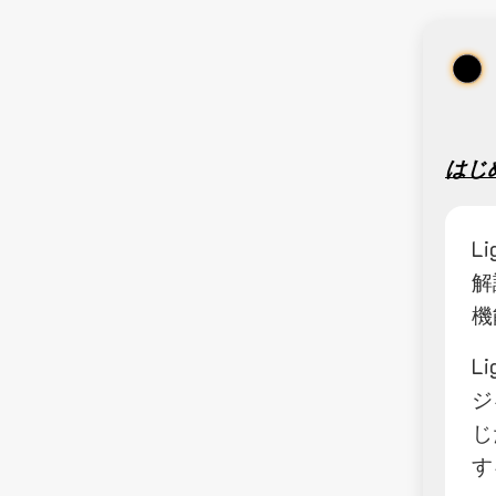
はじ
L
解
機
L
ジ
じ
す