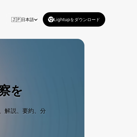
🇯🇵
日本語
Lightupをダウンロード
察を
く、解説、要約、分