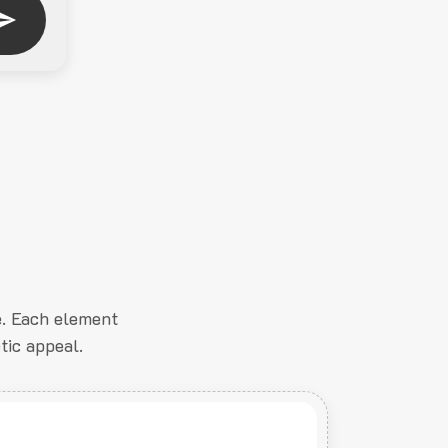
e. Each element
tic appeal.