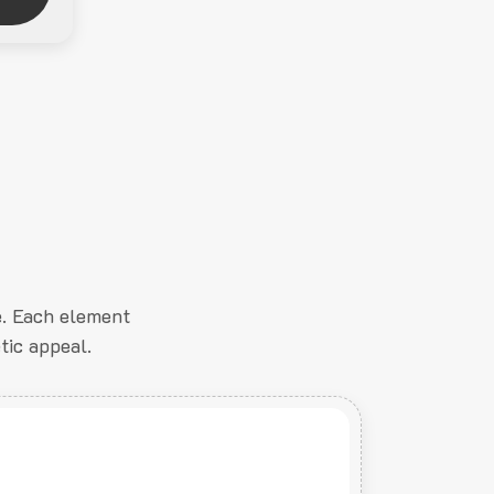
e. Each element
tic appeal.