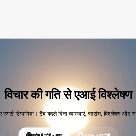
विचार की गति से एआई विश्लेषण
ए एआई टिप्पणियां। टैब बदले बिना व्याख्याएं, सारांश, विश्लेषण और अ
क्रोम में जोड़ें - मुफ्त
GitHub पर देखें