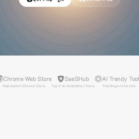
Chrome Web Store
SaaSHub
AI Trendy Too
Featured on Chrome Store
Top 9 AI Annotation Tools
Trending on the site