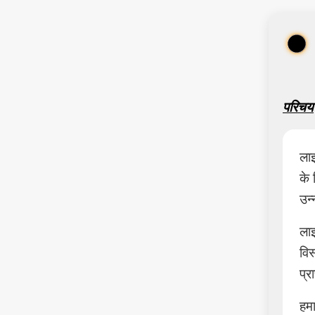
परिचय
लाइ
के 
उन्
लाइ
विस
प्र
हम