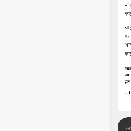
मॉड
करत
चाह
ब्र
आव
कर
लाइट
व्या
टूल!
— L