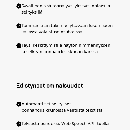
Syvällinen sisältöanalyysi yksityiskohtaisilla
selityksillä
Tumman tilan tuki miellyttävään lukemiseen
kaikissa valaistusolosuhteissa
Täysi keskittymistila näytön himmennyksen
ja selkeän ponnahdusikkunan kanssa
Edistyneet ominaisuudet
Automaattiset selitykset
ponnahdusikkunoissa valitusta tekstistä
Tekstistä puheeksi: Web Speech API -tuella