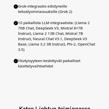
Grok-integraatio edistyneille
tekoälyominaisuuksille (Grok 2)
10 paikallista LLM-integraatiota: (Llama 2
70B Chat, DeepSeek V3, Mixtral 8×7B
Instruct, Llama 2 13B Chat, Mistral 7B
Instruct, Neural Chat V3.1, DeepSeek V3
Base, Llama 3.2 3B Instruct, Phi-2, OpenChat
3.5)
Yksityisyyteen keskittyvät paikalliset
käsittelyvaihtoehdot
Katso Lightup toiminnassa