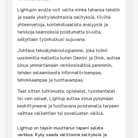
Lightupin avulla voit valita minkä tahansa tekstin
ja saada yksityiskohtaisia selityksiä, tiiviitä
yhteenvetoja, kontekstuaalista analyysiä ja
tarkkoja käännöksiä poistumatta sivulta,
säilyttäen työnkulkusi sujuvana.
Johtava tekoälyteknologiamme, joka toimii
uusimmilla malleilla kuten Gemini ja Grok, auttaa
sinua ymmärtämään verkkosisältöä paremmin,
tehden selaamisesta informatiivisempaa,
tehokkaampaa ja tuottavampaa.
Teet sitten tutkimusta, opiskelet, työskentelet
tai vain selaat, Lightup auttaa sinua pysymään
keskittyneenä ja tuottavana poistamalla tarpeen
vaihtaa välilehtien tai sovellusten välillä.
Lightup on täysin muuttanut tapani selata
verkkoa. Kyky saada välittömiä selityksiä ja