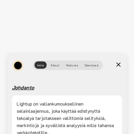
Intro
About
Features
Download
Johdanto
Lightup on vallankumouksellinen
selainlaajennus, joka käyttää edistynyttä
tekoälyä tarjotakseen välittömiä selityksiä,
merkintöjä ja syvällistä analyysiä mille tahansa
verkkotekstille.