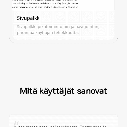
Sivupalkki
Sivupalkki pikatoimintoihin ja navigointiin,
parantaa käyttäjän tehokkuutta.
Mitä käyttäjät sanovat
“
Kiitos mahtavasta laajennuksesta! Teette todella