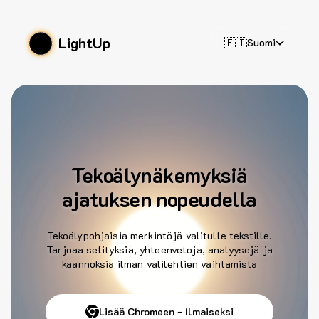
LightUp
🇫🇮
Suomi
Tekoälynäkemyksiä
ajatuksen nopeudella
Tekoälypohjaisia merkintöjä valitulle tekstille.
Tarjoaa selityksiä, yhteenvetoja, analyysejä ja
käännöksiä ilman välilehtien vaihtamista
Lisää Chromeen - Ilmaiseksi