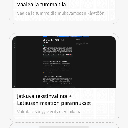
Vaalea ja tumma tila
Vaalea ja tumma tila mukavampaan käyttöön.
Jatkuva tekstinvalinta +
Latausanimaation parannukset
Valintasi säilyy vierityksen aikana.