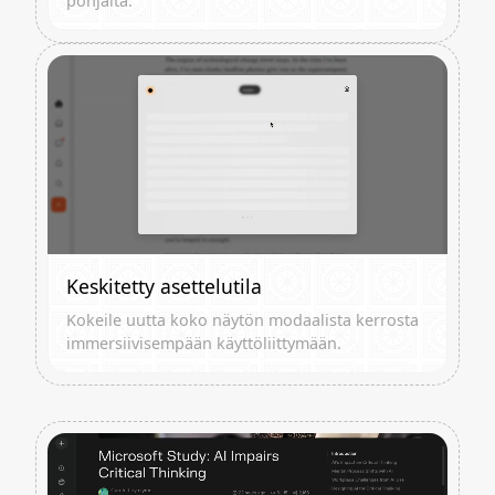
pohjalta.
Keskitetty asettelutila
Kokeile uutta koko näytön modaalista kerrosta
immersiivisempään käyttöliittymään.