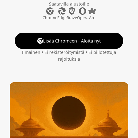
Saatavilla alustoille
Chrome
Edge
Brave
Opera
Arc
Lisää Chromeen - Aloita nyt
Ilmainen • Ei rekisteröitymistä • Ei piilotettuja
rajoituksia