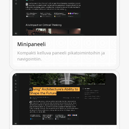
Minipaneeli
Kompakti kelluva paneeli pikatoimintoihin ja
navigointiin.