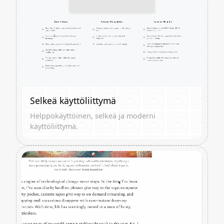
Selkeä käyttöliittymä
Helppokäyttöinen, selkeä ja moderni
käyttöliittymä.