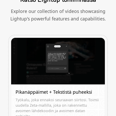
Explore our collection of videos showcasing
Lightup's powerful features and capabilities.
Pikanäppäimet + Tekstistä puheeksi
Työkalu, joka ennakoi seuraavan siirtosi. Toimii
uudella Zeta-mallilla, joka on rakennettu
avoimen lähdekoodin ja avoimen datan