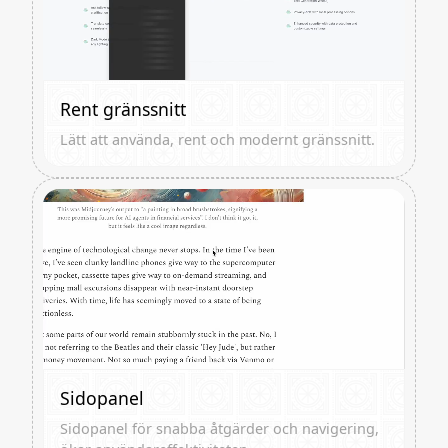
Rent gränssnitt
Lätt att använda, rent och modernt gränssnitt.
Sidopanel
Sidopanel för snabba åtgärder och navigering,