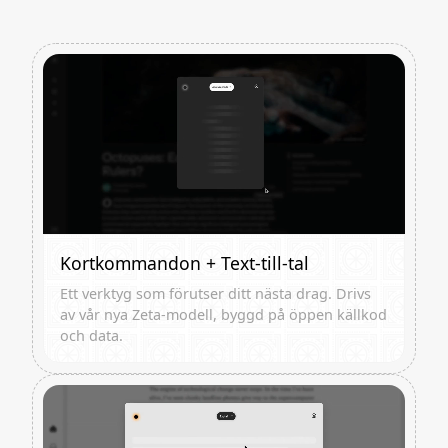
Kortkommandon + Text-till-tal
Ett verktyg som förutser ditt nästa drag. Drivs
av vår nya Zeta-modell, byggd på öppen källkod
och data.