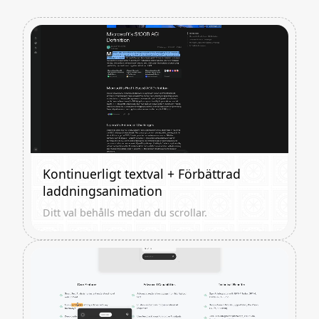
Kontinuerligt textval + Förbättrad
laddningsanimation
Ditt val behålls medan du scrollar.