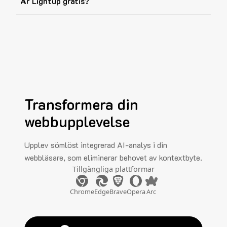
Är Lightup gratis?
Transformera din
webbupplevelse
Upplev sömlöst integrerad AI-analys i din
webbläsare, som eliminerar behovet av kontextbyte.
Tillgängliga plattformar
Chrome
Edge
Brave
Opera
Arc