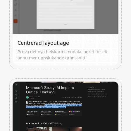
Centrerad layoutläge
Prova det nya helskärmsmodala lagret för ett
ännu mer uppslukande gränssnitt.