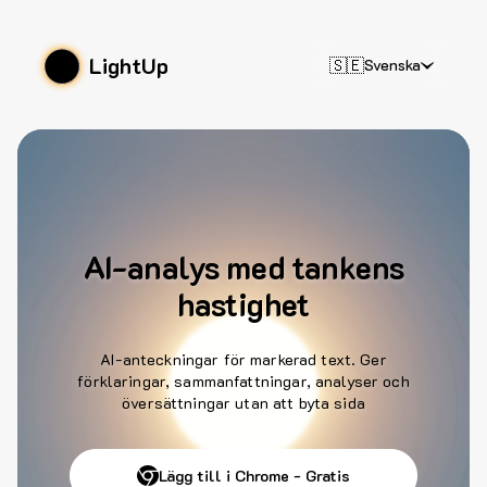
LightUp
🇸🇪
Svenska
AI-analys med tankens
hastighet
AI-anteckningar för markerad text. Ger
förklaringar, sammanfattningar, analyser och
översättningar utan att byta sida
Lägg till i Chrome - Gratis