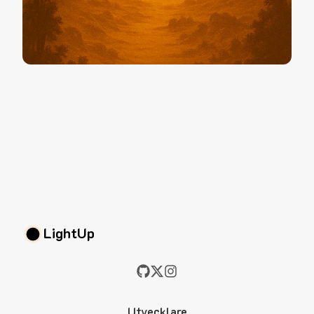
LightUp
Utvecklare