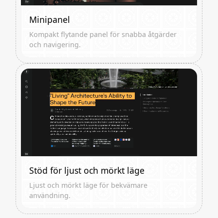
Minipanel
Kompakt flytande panel för snabba åtgärder
och navigering.
Stöd för ljust och mörkt läge
Ljust och mörkt läge för bekvämare
användning.