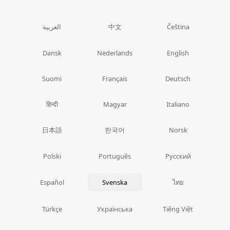
中文
العربية
Čeština
Dansk
Nederlands
English
Suomi
Français
Deutsch
हिन्दी
Magyar
Italiano
日本語
한국어
Norsk
Polski
Português
Русский
ไทย
Español
Svenska
Türkçe
Українська
Tiếng Việt