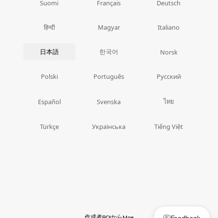
Suomi
Français
Deutsch
हिन्दी
Magyar
Italiano
日本語
한국어
Norsk
Polski
Português
Русский
ไทย
Español
Svenska
Türkçe
Українська
Tiếng Việt
作成者
から
Feedback
BOI
Moe