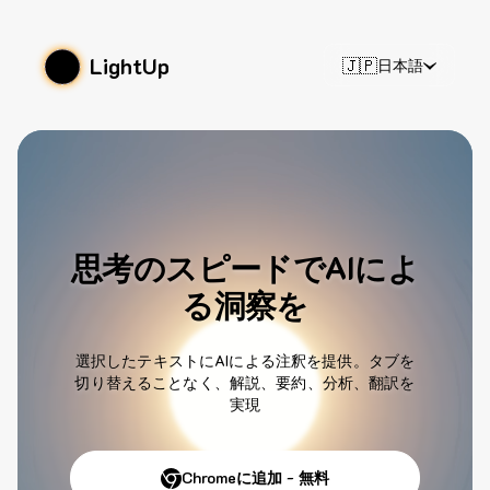
LightUp
🇯🇵
日本語
思考のスピードでAIによ
る洞察を
選択したテキストにAIによる注釈を提供。タブを
切り替えることなく、解説、要約、分析、翻訳を
実現
Chromeに追加 - 無料