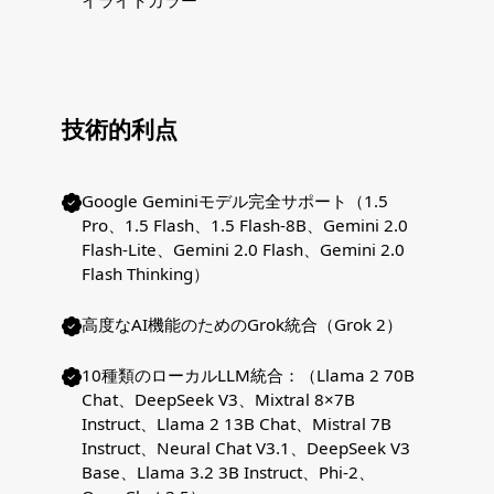
イライトカラー
技術的利点
Google Geminiモデル完全サポート（1.5
Pro、1.5 Flash、1.5 Flash-8B、Gemini 2.0
Flash-Lite、Gemini 2.0 Flash、Gemini 2.0
Flash Thinking）
高度なAI機能のためのGrok統合（Grok 2）
10種類のローカルLLM統合：（Llama 2 70B
Chat、DeepSeek V3、Mixtral 8×7B
Instruct、Llama 2 13B Chat、Mistral 7B
Instruct、Neural Chat V3.1、DeepSeek V3
Base、Llama 3.2 3B Instruct、Phi-2、