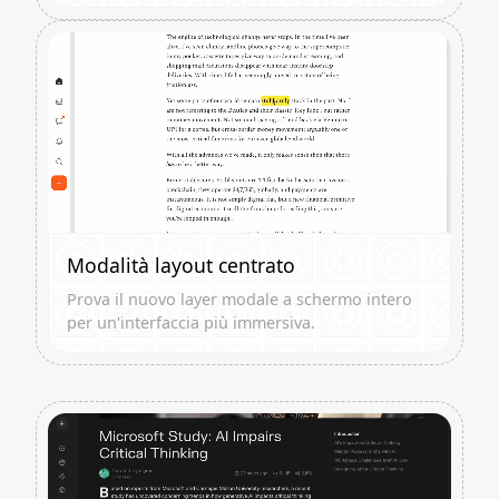
Modalità layout centrato
Prova il nuovo layer modale a schermo intero
per un'interfaccia più immersiva.