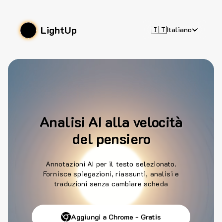
LightUp
🇮🇹
Italiano
Analisi AI alla velocità
del pensiero
Annotazioni AI per il testo selezionato.
Fornisce spiegazioni, riassunti, analisi e
traduzioni senza cambiare scheda
Aggiungi a Chrome - Gratis