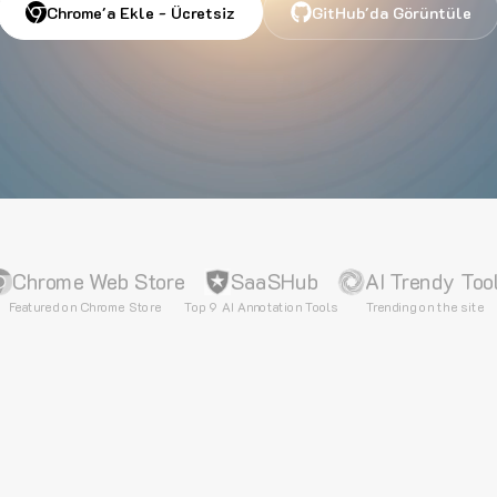
Chrome'a Ekle - Ücretsiz
GitHub'da Görüntüle
Chrome Web Store
SaaSHub
AI Trendy Too
Featured on Chrome Store
Top 9 AI Annotation Tools
Trending on the site