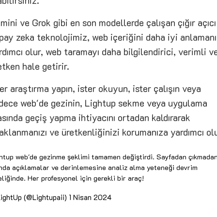
abilirsiniz.
mini ve Grok gibi en son modellerde çalışan çığır açıcı
pay zeka teknolojimiz, web içeriğini daha iyi anlaman
rdımcı olur, web taramayı daha bilgilendirici, verimli v
etken hale getirir.
ter araştırma yapın, ister okuyun, ister çalışın veya
dece web'de gezinin, Lightup sekme veya uygulama
asında geçiş yapma ihtiyacını ortadan kaldırarak
aklanmanızı ve üretkenliğinizi korumanıza yardımcı olu
htup web'de gezinme şeklimi tamamen değiştirdi. Sayfadan çıkmada
nda açıklamalar ve derinlemesine analiz alma yeteneği devrim
eliğinde. Her profesyonel için gerekli bir araç!
ightUp (@Lightupaii)
1 Nisan 2024