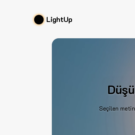
LightUp
Düşü
Seçilen metin