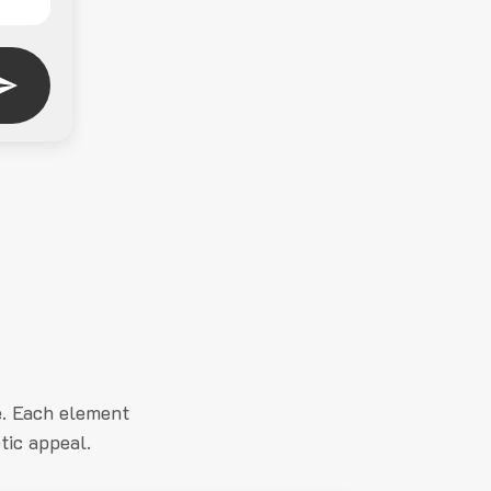
e. Each element
tic appeal.