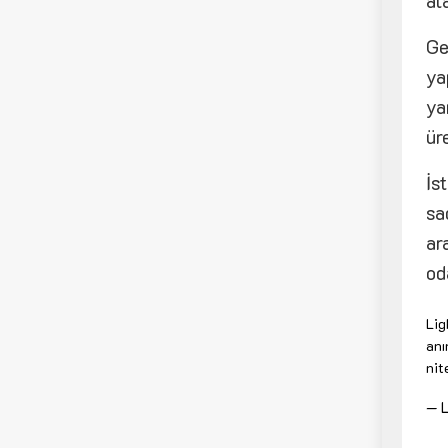
al
Ge
ya
ya
ür
İs
sa
ar
od
Lig
anı
nit
— L