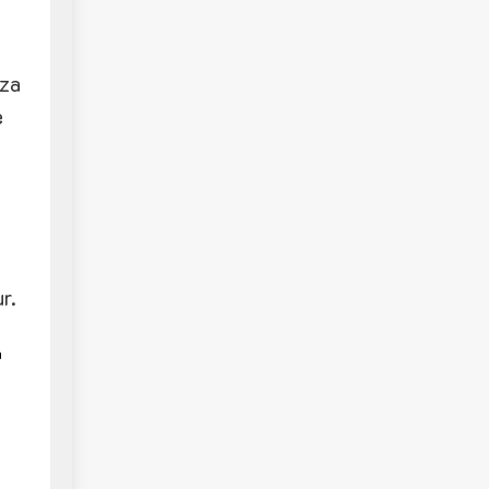
ıza
e
r.
n