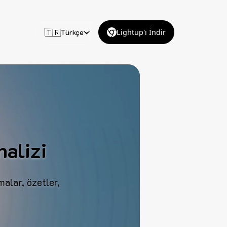
🇹🇷
Türkçe
Lightup'ı İndir
alizi
alar, özetler,