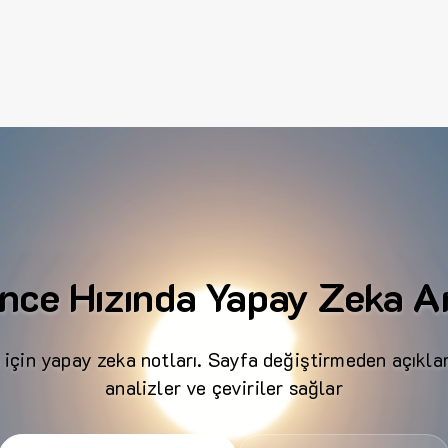
nce Hızında Yapay Zeka An
 için yapay zeka notları. Sayfa değiştirmeden açıklam
analizler ve çeviriler sağlar