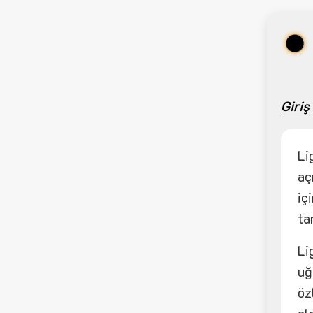
Giriş
Li
aç
iç
ta
Li
uğ
öz