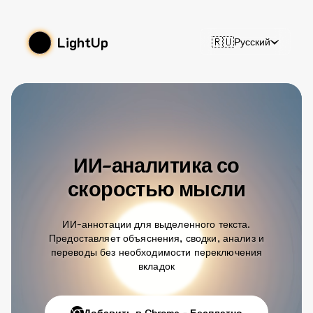
LightUp
🇷🇺
Русский
ИИ-аналитика со
скоростью мысли
ИИ-аннотации для выделенного текста.
Предоставляет объяснения, сводки, анализ и
переводы без необходимости переключения
вкладок
Добавить в Chrome - Бесплатно