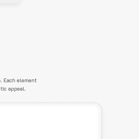
e. Each element
tic appeal.