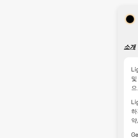
소개
L
및
으
L
하
약
G