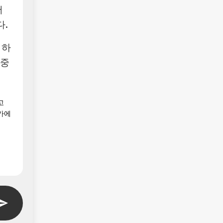
어
.
 하
집중
고
가에