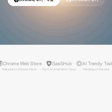
Chrome Web Store
SaaSHub
AI Trendy Too
Featured on Chrome Store
Top 9 AI Annotation Tools
Trending on the site