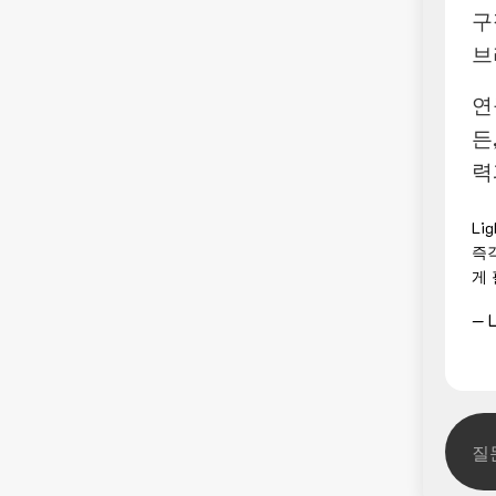
구
브
연
든
력
Li
즉
게
— L