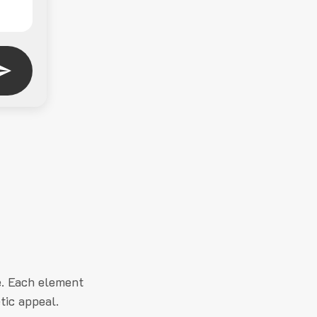
e. Each element
tic appeal.