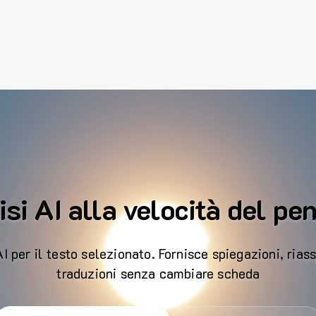
si AI alla velocità del pe
 per il testo selezionato. Fornisce spiegazioni, riass
traduzioni senza cambiare scheda