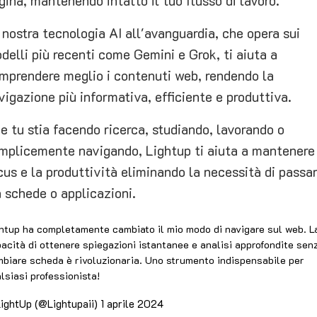
gina, mantenendo intatto il tuo flusso di lavoro.
 nostra tecnologia AI all'avanguardia, che opera sui
delli più recenti come Gemini e Grok, ti aiuta a
mprendere meglio i contenuti web, rendendo la
vigazione più informativa, efficiente e produttiva.
e tu stia facendo ricerca, studiando, lavorando o
mplicemente navigando, Lightup ti aiuta a mantenere 
cus e la produttività eliminando la necessità di passa
a schede o applicazioni.
htup ha completamente cambiato il mio modo di navigare sul web. L
acità di ottenere spiegazioni istantanee e analisi approfondite sen
biare scheda è rivoluzionaria. Uno strumento indispensabile per
lsiasi professionista!
ightUp (@Lightupaii)
1 aprile 2024