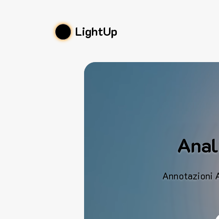
LightUp
Anali
Annotazioni AI