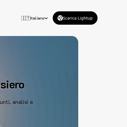
🇮🇹
Italiano
Scarica Lightup
nsiero
unti, analisi e