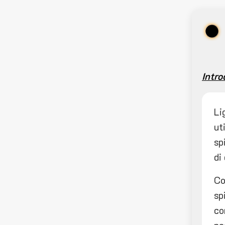
Intro
Li
ut
sp
di
Co
sp
co