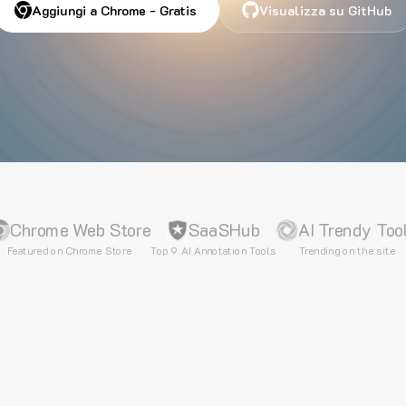
Aggiungi a Chrome - Gratis
Visualizza su GitHub
Chrome Web Store
SaaSHub
AI Trendy Too
Featured on Chrome Store
Top 9 AI Annotation Tools
Trending on the site