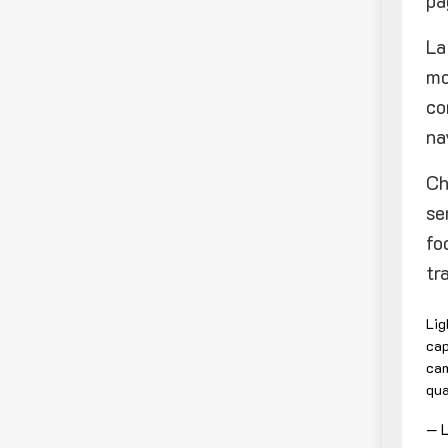
pa
La
mo
co
na
Ch
se
fo
tr
Lig
cap
cam
qua
— L