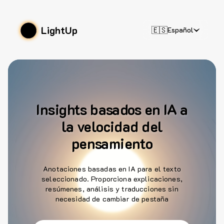
LightUp
🇪🇸
Español
Insights basados en IA a
la velocidad del
pensamiento
Anotaciones basadas en IA para el texto
seleccionado. Proporciona explicaciones,
resúmenes, análisis y traducciones sin
necesidad de cambiar de pestaña