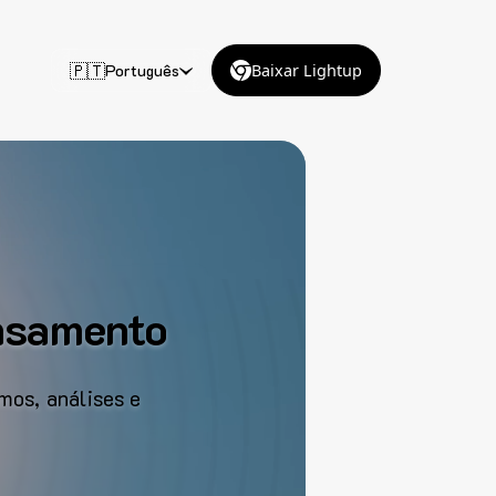
🇵🇹
Português
Baixar Lightup
ensamento
mos, análises e