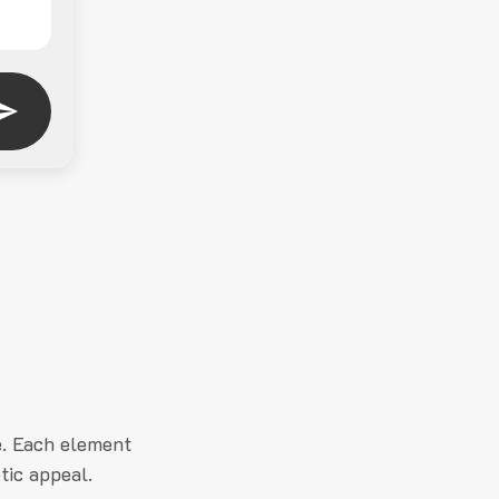
e. Each element
tic appeal.