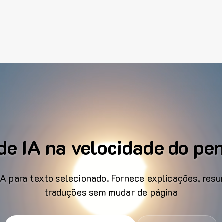
de IA na velocidade do p
A para texto selecionado. Fornece explicações, resu
traduções sem mudar de página