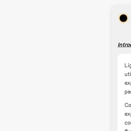
Intr
Li
ut
ex
pa
Co
ex
co