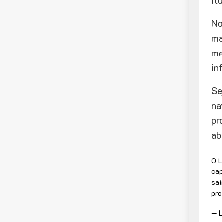
fl
No
ma
me
in
Se
na
pr
ab
O L
cap
sai
pro
— L