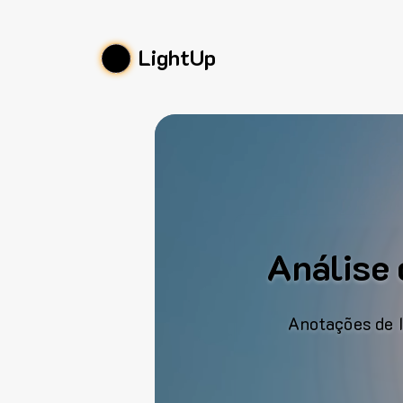
LightUp
Análise 
Anotações de I