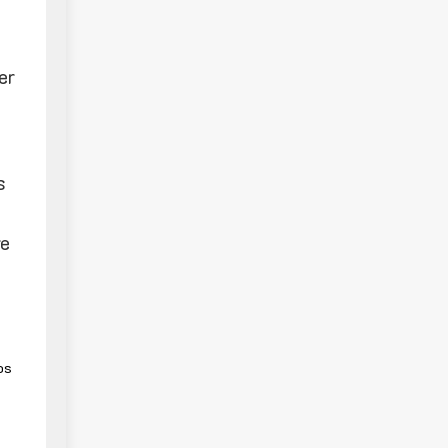
er
s
re
os