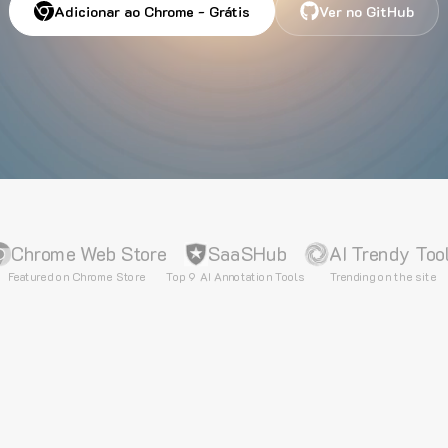
Adicionar ao Chrome - Grátis
Ver no GitHub
Chrome Web Store
SaaSHub
AI Trendy Too
Featured on Chrome Store
Top 9 AI Annotation Tools
Trending on the site