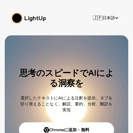
LightUp
🇯🇵
日本語
思考のスピードでAIによ
る洞察を
選択したテキストにAIによる注釈を提供。タブを
切り替えることなく、解説、要約、分析、翻訳を
実現
Chromeに追加 - 無料