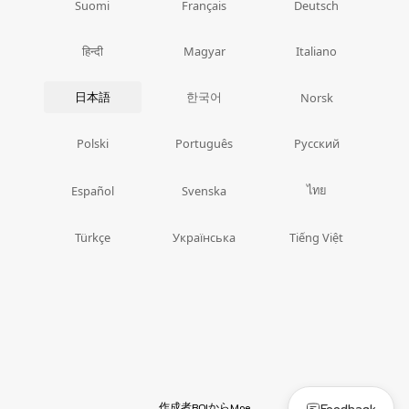
Suomi
Français
Deutsch
हिन्दी
Magyar
Italiano
日本語
한국어
Norsk
Polski
Português
Русский
ไทย
Español
Svenska
Türkçe
Українська
Tiếng Việt
作成者
から
Feedback
BOI
Moe