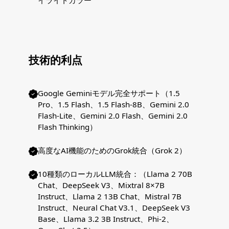
イライトカラー
技術的利点
Google Geminiモデル完全サポート（1.5
Pro、1.5 Flash、1.5 Flash-8B、Gemini 2.0
Flash-Lite、Gemini 2.0 Flash、Gemini 2.0
Flash Thinking）
高度なAI機能のためのGrok統合（Grok 2）
10種類のローカルLLM統合：（Llama 2 70B
Chat、DeepSeek V3、Mixtral 8×7B
Instruct、Llama 2 13B Chat、Mistral 7B
Instruct、Neural Chat V3.1、DeepSeek V3
Base、Llama 3.2 3B Instruct、Phi-2、