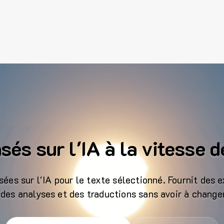
sés sur l'IA à la vitesse 
ées sur l'IA pour le texte sélectionné. Fournit des e
des analyses et des traductions sans avoir à change