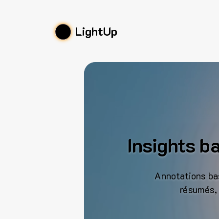
LightUp
Insights ba
Annotations bas
résumés, 