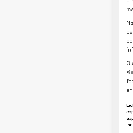
pr
ma
No
de
co
in
Qu
si
fo
en
Lig
cap
app
ind