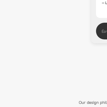
— L
Our design phi