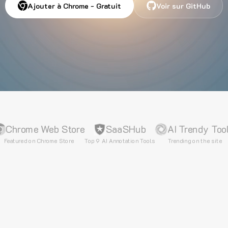
Ajouter à Chrome - Gratuit
Voir sur GitHub
Chrome Web Store
SaaSHub
AI Trendy Too
Featured on Chrome Store
Top 9 AI Annotation Tools
Trending on the site