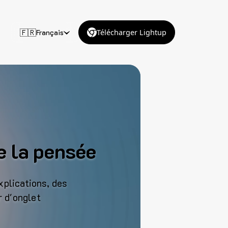
🇫🇷
Français
Télécharger Lightup
de la pensée
xplications, des
r d'onglet