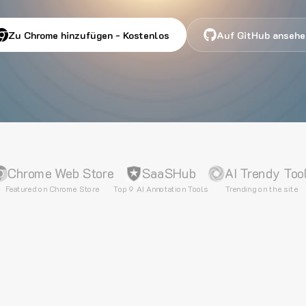
Zu Chrome hinzufügen - Kostenlos
Auf GitHub ansehe
Chrome Web Store
SaaSHub
AI Trendy Too
Featured on Chrome Store
Top 9 AI Annotation Tools
Trending on the site