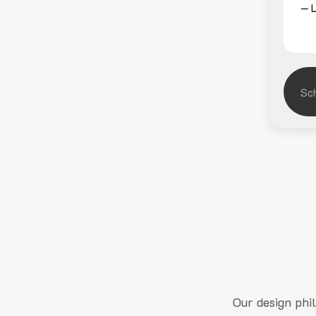
— L
Our design phi