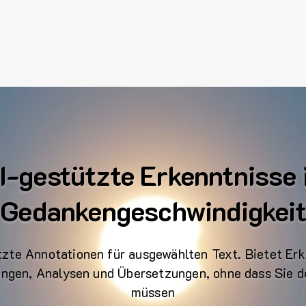
I-gestützte Erkenntnisse 
Gedankengeschwindigkeit
tzte Annotationen für ausgewählten Text. Bietet Erk
gen, Analysen und Übersetzungen, ohne dass Sie d
müssen