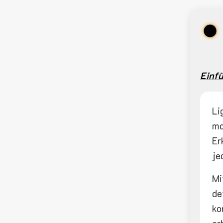
Einf
Li
mo
Er
je
Mi
de
ko