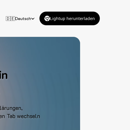
🇩🇪
Deutsch
Lightup herunterladen
in
lärungen,
en Tab wechseln