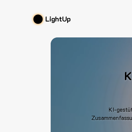
LightUp
K
KI-gestü
Zusammenfassun