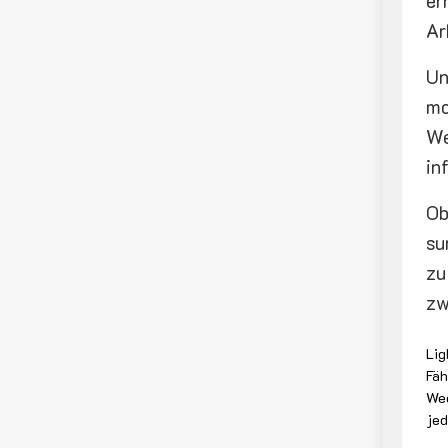
er
Ar
Un
mo
We
in
Ob
su
zu
zw
Lig
Fäh
Wec
jed