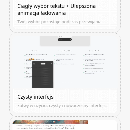
Ciągły wybór tekstu + Ulepszona
animacja ładowania
Twój wybór pozostaje podczas przewijania.
Czysty interfejs
Łatwy w użyciu, czysty i nowoczesny interfejs.