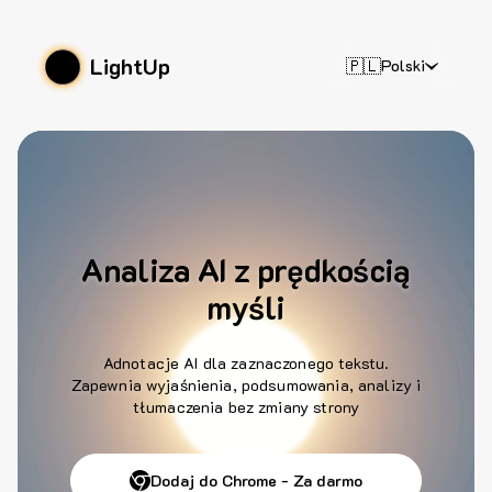
LightUp
🇵🇱
Polski
Analiza AI z prędkością
myśli
Adnotacje AI dla zaznaczonego tekstu.
Zapewnia wyjaśnienia, podsumowania, analizy i
tłumaczenia bez zmiany strony
Dodaj do Chrome - Za darmo