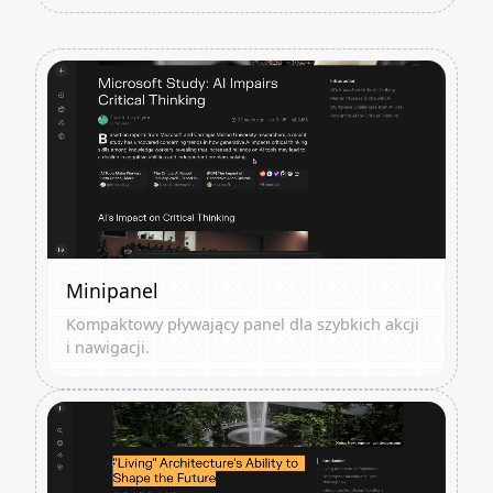
Minipanel
Kompaktowy pływający panel dla szybkich akcji
i nawigacji.