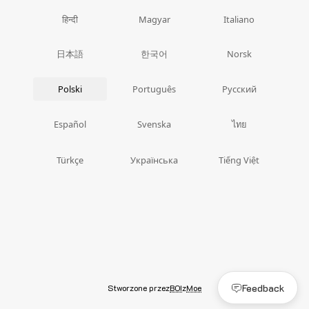
हिन्दी
Magyar
Italiano
日本語
한국어
Norsk
Polski
Português
Русский
ไทย
Español
Svenska
Türkçe
Українська
Tiếng Việt
Feedback
Stworzone przez
BOI
z
Moe