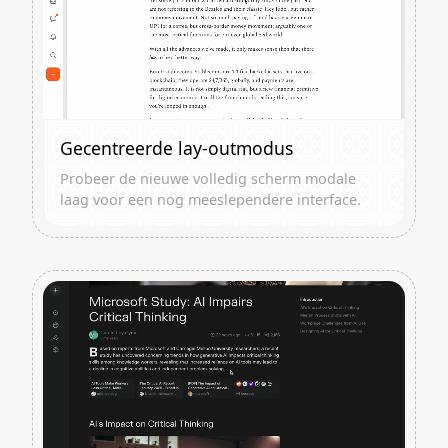
Gecentreerde lay-outmodus
Probeer de nieuwe volledig scherm modale
laag voor een nog meeslependere interface.