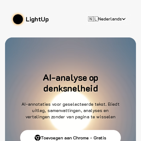
LightUp
🇳🇱
Nederlands
AI-analyse op
denksnelheid
AI-annotaties voor geselecteerde tekst. Biedt
uitleg, samenvattingen, analyses en
vertalingen zonder van pagina te wisselen
Toevoegen aan Chrome - Gratis