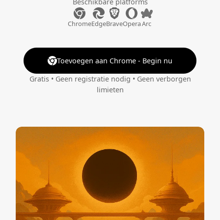
Beschikbare platforms
Chrome
Edge
Brave
Opera
Arc
Toevoegen aan Chrome - Begin nu
Gratis • Geen registratie nodig • Geen verborgen
limieten