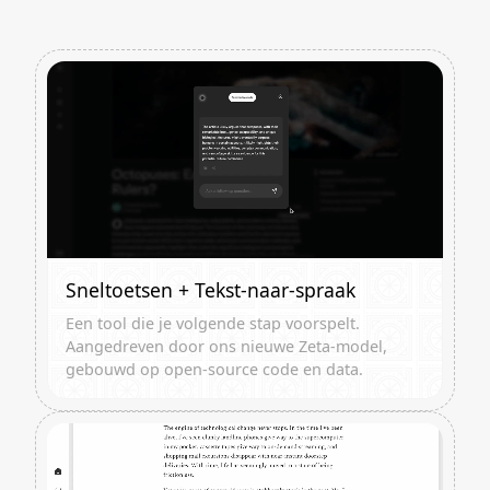
Sneltoetsen + Tekst-naar-spraak
Een tool die je volgende stap voorspelt.
Aangedreven door ons nieuwe Zeta-model,
gebouwd op open-source code en data.