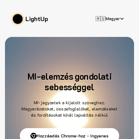
LightUp
🇭🇺
Magyar
MI-elemzés gondolati
sebességgel
MI-jegyzetek a kijelölt szöveghez.
Magyarázatokat, összefoglalókat, elemzéseket
és fordításokat kínál lapváltás nélkül
Hozzáadás Chrome-hoz - Ingyenes