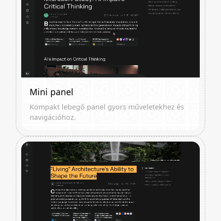
Mini panel
Kompakt lebegő panel gyors műveletekhez és
navigációhoz.