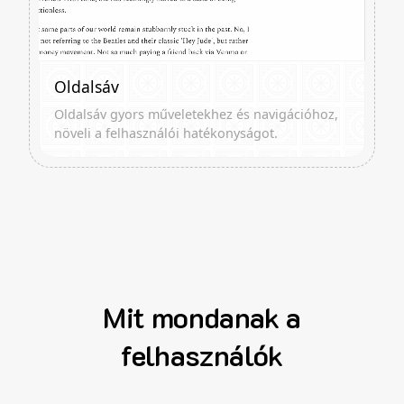
Oldalsáv
Oldalsáv gyors műveletekhez és navigációhoz,
növeli a felhasználói hatékonyságot.
Mit mondanak a
felhasználók