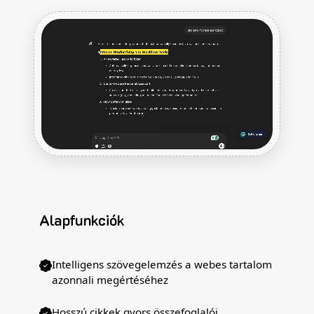
Alapfunkciók
Intelligens szövegelemzés a webes tartalom
azonnali megértéséhez
Hosszú cikkek gyors összefoglalói