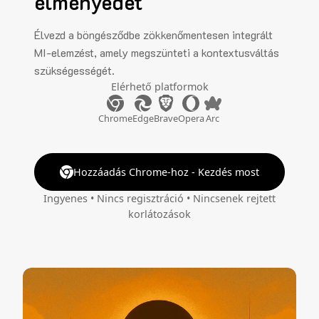
élményedet
Élvezd a böngésződbe zökkenőmentesen integrált
MI-elemzést, amely megszünteti a kontextusváltás
szükségességét.
Elérhető platformok
Chrome
Edge
Brave
Opera
Arc
Hozzáadás Chrome-hoz - Kezdés most
Ingyenes • Nincs regisztráció • Nincsenek rejtett
korlátozások