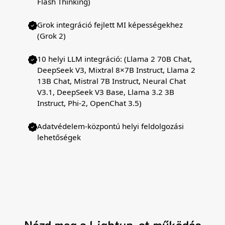
Flash Thinking)
Grok integráció fejlett MI képességekhez
(Grok 2)
10 helyi LLM integráció: (Llama 2 70B Chat,
DeepSeek V3, Mixtral 8×7B Instruct, Llama 2
13B Chat, Mistral 7B Instruct, Neural Chat
V3.1, DeepSeek V3 Base, Llama 3.2 3B
Instruct, Phi-2, OpenChat 3.5)
Adatvédelem-központú helyi feldolgozási
lehetőségek
Nézd meg a Lightup-ot működés