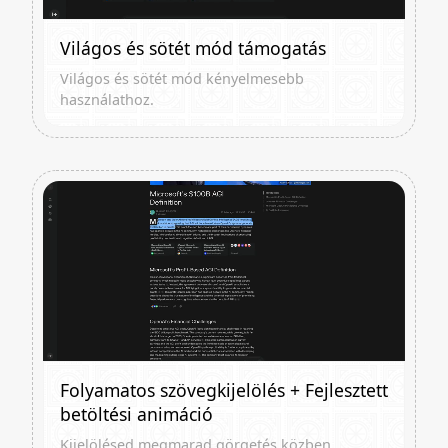
Világos és sötét mód támogatás
Világos és sötét mód kényelmesebb
használathoz.
Folyamatos szövegkijelölés + Fejlesztett
betöltési animáció
Kijelölésed megmarad görgetés közben.