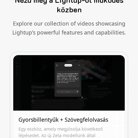
közben
Explore our collection of videos showcasing
Lightup's powerful features and capabilities.
Gyorsbillentyűk + Szövegfelolvasás
Egy eszköz, amely megjósolja következő
lépésedet. Az új Zeta modellünk által