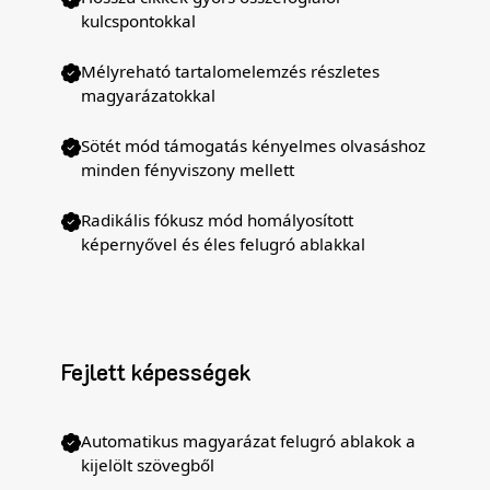
kulcspontokkal
Mélyreható tartalomelemzés részletes
magyarázatokkal
Sötét mód támogatás kényelmes olvasáshoz
minden fényviszony mellett
Radikális fókusz mód homályosított
képernyővel és éles felugró ablakkal
Fejlett képességek
Automatikus magyarázat felugró ablakok a
kijelölt szövegből