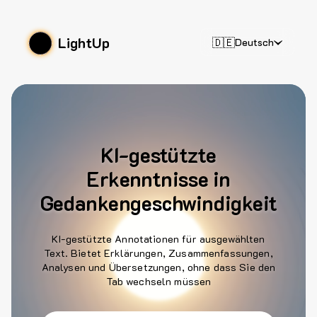
LightUp
🇩🇪
Deutsch
KI-gestützte
Erkenntnisse in
Gedankengeschwindigkeit
KI-gestützte Annotationen für ausgewählten
Text. Bietet Erklärungen, Zusammenfassungen,
Analysen und Übersetzungen, ohne dass Sie den
Tab wechseln müssen