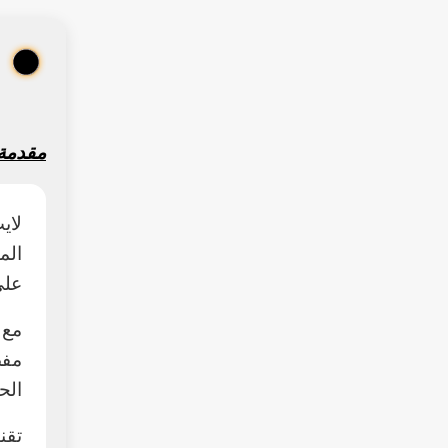
مقدمة
لاي
الم
على
مع 
مفص
الح
تقن