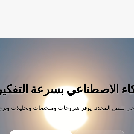
كاء الاصطناعي بسرعة التفكير
عي للنص المحدد. يوفر شروحات وملخصات وتحليلات وترج