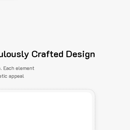
ulously Crafted Design
e. Each element
tic appeal.