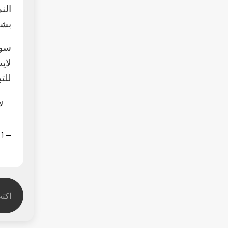
الن
بشك
سوا
لاي
للت
ل
— LightUp (@Lightupaii)
1 أبريل 2024