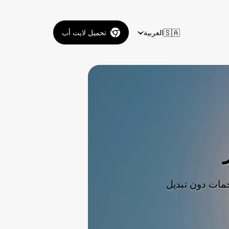
🇸🇦
العربية
تحميل لايت أب
مات دون تبديل