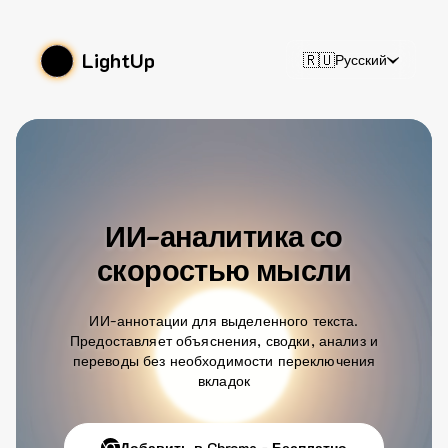
LightUp
🇷🇺
Русский
ИИ-аналитика со
скоростью мысли
ИИ-аннотации для выделенного текста.
Предоставляет объяснения, сводки, анализ и
переводы без необходимости переключения
вкладок
Добавить в Chrome - Бесплатно