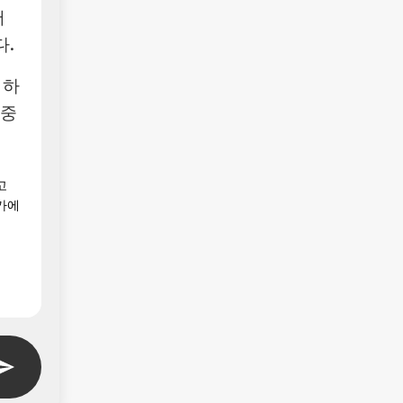
어
.
 하
집중
고
가에