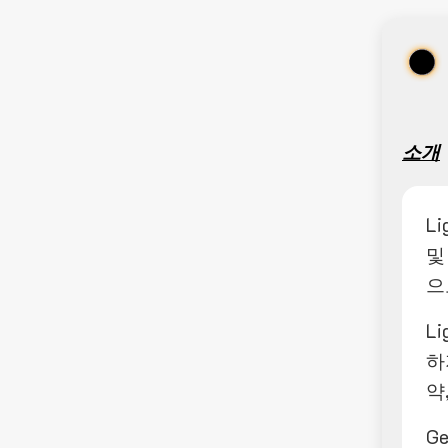
소개
L
및
으
L
하
약
G