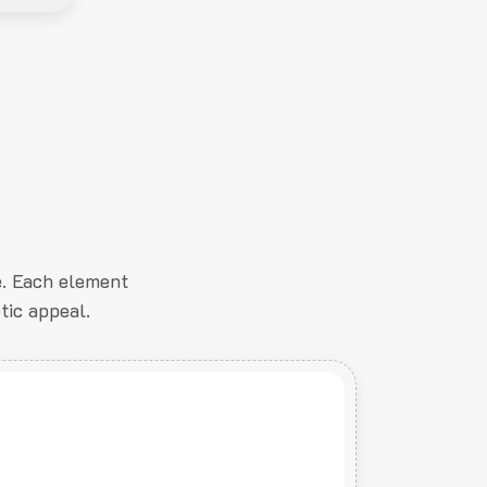
e. Each element
tic appeal.