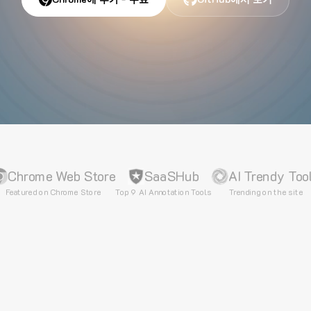
Chrome Web Store
SaaSHub
AI Trendy Too
Featured on Chrome Store
Top 9 AI Annotation Tools
Trending on the site