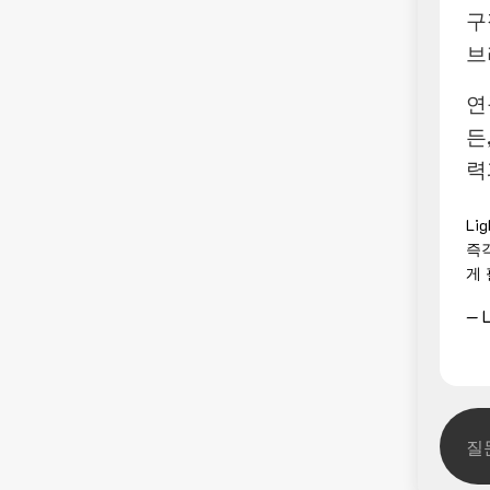
구
브
연
든
력
Li
즉
게
— L