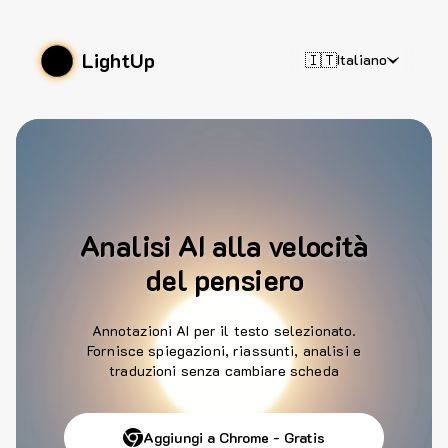
LightUp
🇮🇹
Italiano
Analisi AI alla velocità
del pensiero
Annotazioni AI per il testo selezionato.
Fornisce spiegazioni, riassunti, analisi e
traduzioni senza cambiare scheda
Aggiungi a Chrome - Gratis