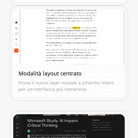
Modalità layout centrato
Prova il nuovo layer modale a schermo intero
per un'interfaccia più immersiva.