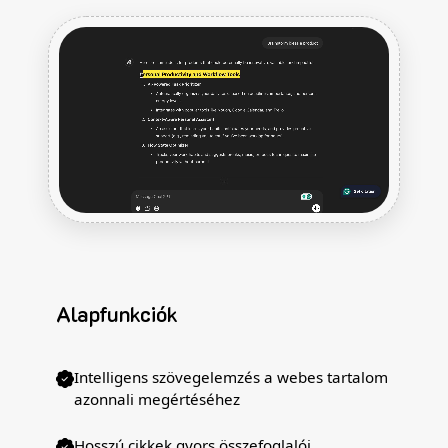
Alapfunkciók
Intelligens szövegelemzés a webes tartalom
azonnali megértéséhez
Hosszú cikkek gyors összefoglalói