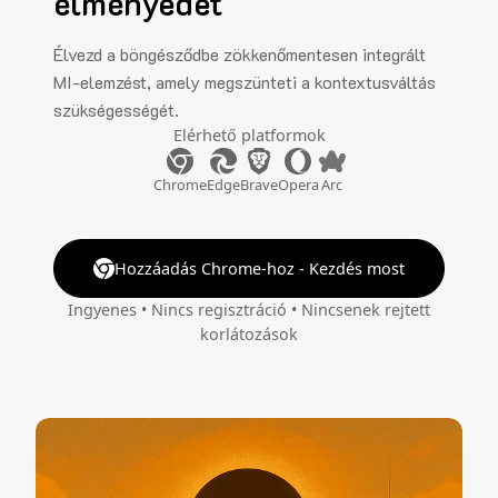
élményedet
Élvezd a böngésződbe zökkenőmentesen integrált
MI-elemzést, amely megszünteti a kontextusváltás
szükségességét.
Elérhető platformok
Chrome
Edge
Brave
Opera
Arc
Hozzáadás Chrome-hoz - Kezdés most
Ingyenes • Nincs regisztráció • Nincsenek rejtett
korlátozások