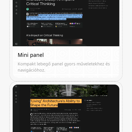
Mini panel
Kompakt lebegő panel gyors műveletekhez és
navigációhoz.