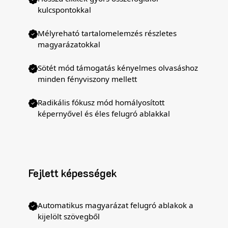
kulcspontokkal
Mélyreható tartalomelemzés részletes
magyarázatokkal
Sötét mód támogatás kényelmes olvasáshoz
minden fényviszony mellett
Radikális fókusz mód homályosított
képernyővel és éles felugró ablakkal
Fejlett képességek
Automatikus magyarázat felugró ablakok a
kijelölt szövegből