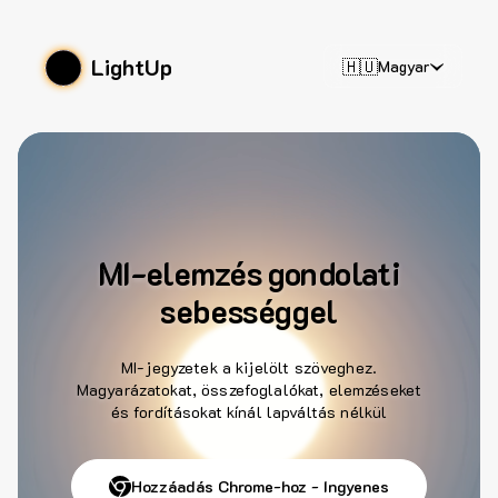
LightUp
🇭🇺
Magyar
MI-elemzés gondolati
sebességgel
MI-jegyzetek a kijelölt szöveghez.
Magyarázatokat, összefoglalókat, elemzéseket
és fordításokat kínál lapváltás nélkül
Hozzáadás Chrome-hoz - Ingyenes