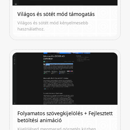
Világos és sötét mód támogatás
Világos és sötét mód kényelmesebb
használathoz.
Folyamatos szövegkijelölés + Fejlesztett
betöltési animáció
Kijelölésed megmarad görgetés közben.