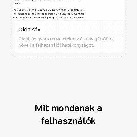
Oldalsáv
Oldalsáv gyors műveletekhez és navigációhoz,
növeli a felhasználói hatékonyságot.
Mit mondanak a
felhasználók