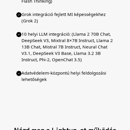
Flash Thinking)
Grok integráció fejlett MI képességekhez
(Grok 2)
10 helyi LLM integráció: (Llama 2 70B Chat,
DeepSeek V3, Mixtral 8×7B Instruct, Llama 2
13B Chat, Mistral 7B Instruct, Neural Chat
V3.1, DeepSeek V3 Base, Llama 3.2 3B
Instruct, Phi-2, OpenChat 3.5)
Adatvédelem-központú helyi feldolgozási
lehetőségek
Nézd meg a Lightup-ot működés