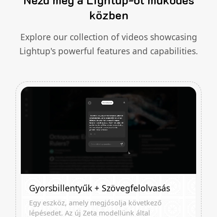
közben
Explore our collection of videos showcasing
Lightup's powerful features and capabilities.
Gyorsbillentyűk + Szövegfelolvasás
Egy eszköz, amely megjósolja következő
lépésedet. Az új Zeta modellünk által