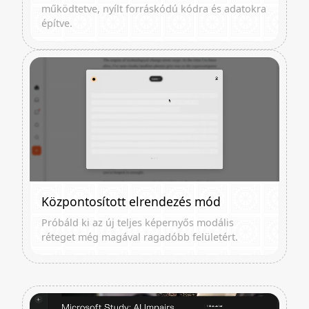
működtetve, nyílt forráskódú kódra és adatokra
építve.
Központosított elrendezés mód
Próbáld ki az új teljes képernyős modális
réteget még magával ragadóbb felületért.