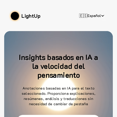
LightUp
🇪🇸
Español
Insights basados en IA a
la velocidad del
pensamiento
Anotaciones basadas en IA para el texto
seleccionado. Proporciona explicaciones,
resúmenes, análisis y traducciones sin
necesidad de cambiar de pestaña