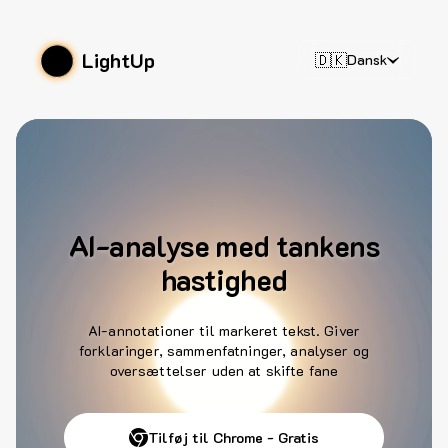
LightUp
🇩🇰
Dansk
AI-analyse med tankens
hastighed
AI-annotationer til markeret tekst. Giver
forklaringer, sammenfatninger, analyser og
oversættelser uden at skifte fane
Tilføj til Chrome - Gratis