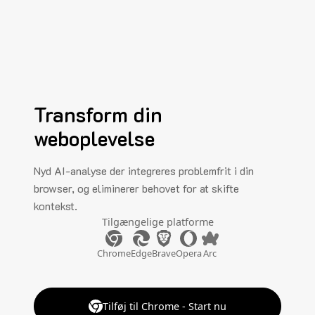
Transform din
weboplevelse
Nyd AI-analyse der integreres problemfrit i din
browser, og eliminerer behovet for at skifte
kontekst.
Tilgængelige platforme
Chrome
Edge
Brave
Opera
Arc
Tilføj til Chrome - Start nu