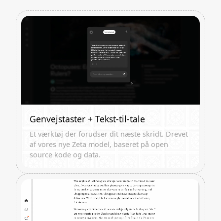
Genvejstaster + Tekst-til-tale
Et værktøj der forudser dit næste skridt. Drevet
af vores nye Zeta model, baseret på open
source kode og data.