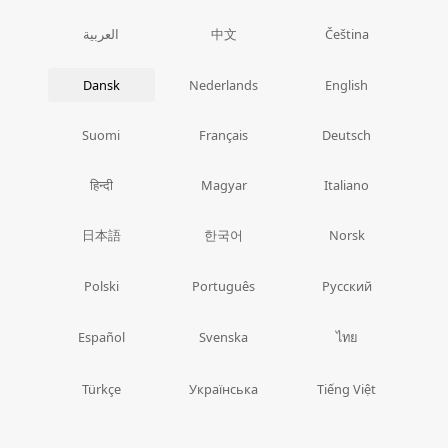
中文
العربية
Čeština
Dansk
Nederlands
English
Suomi
Français
Deutsch
हिन्दी
Magyar
Italiano
日本語
한국어
Norsk
Polski
Português
Русский
ไทย
Español
Svenska
Türkçe
Українська
Tiếng Việt