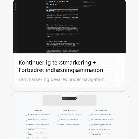
Kontinuerlig tekstmarkering +
Forbedret indlæsningsanimation
Din markering bevares under navigation.