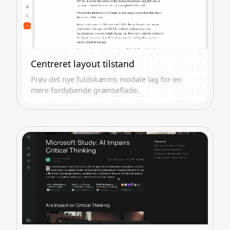
Centreret layout tilstand
Prøv det nye fuldskærms modale lag for en
mere fordybende grænseflade.