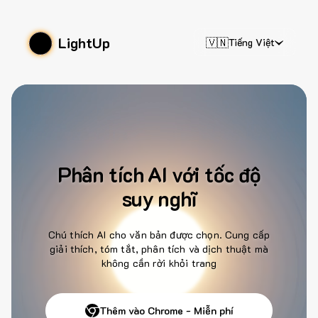
LightUp
🇻🇳
Tiếng Việt
Phân tích AI với tốc độ
suy nghĩ
Chú thích AI cho văn bản được chọn. Cung cấp
giải thích, tóm tắt, phân tích và dịch thuật mà
không cần rời khỏi trang
Thêm vào Chrome - Miễn phí