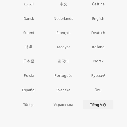
中文
العربية
Čeština
Dansk
Nederlands
English
Suomi
Français
Deutsch
हिन्दी
Magyar
Italiano
日本語
한국어
Norsk
Polski
Português
Русский
ไทย
Español
Svenska
Türkçe
Українська
Tiếng Việt