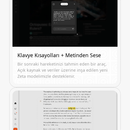
Klavye Kısayolları + Metinden Sese
Bir sonraki hareketinizi tahmin eden bir araç.
Açık kaynak ve veriler üzerine inşa edilen yeni
Zeta modelimizle desteklenir.