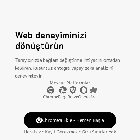
Web deneyiminizi
dönüştürün
Tarayıcınızda bağlam değiştirme ihtiyacını ortadan
kaldıran, kusursuz entegre yapay zeka analizini
deneyimleyin.
Mevcut Platformlar
Chrome
Edge
Brave
Opera
Arc
Chrome'a Ekle - Hemen Başla
Ücretsiz • Kayıt Gerekmez • Gizli Sınırlar Yok