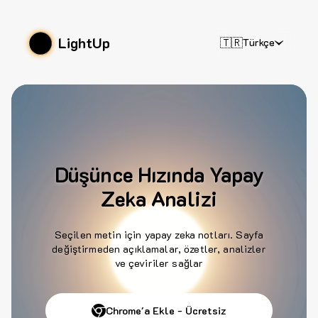
LightUp
🇹🇷
Türkçe
Düşünce Hızında Yapay
Zeka Analizi
Seçilen metin için yapay zeka notları. Sayfa
değiştirmeden açıklamalar, özetler, analizler
ve çeviriler sağlar
Chrome'a Ekle - Ücretsiz