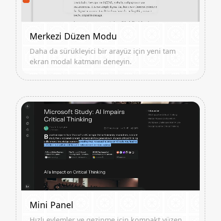
Merkezi Düzen Modu
Daha da sürükleyici bir arayüz için yeni tam
ekran modal katmanı deneyin.
Mini Panel
Hızlı eylemler ve gezinme için kompakt yüzen