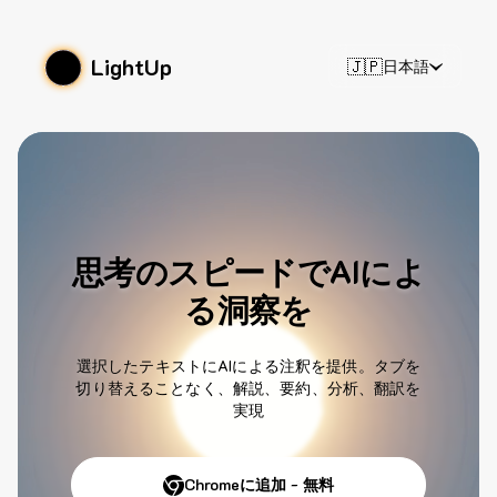
LightUp
🇯🇵
日本語
思考のスピードでAIによ
る洞察を
選択したテキストにAIによる注釈を提供。タブを
切り替えることなく、解説、要約、分析、翻訳を
実現
Chromeに追加 - 無料