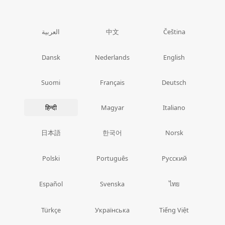
中文
العربية
Čeština
Dansk
Nederlands
English
Suomi
Français
Deutsch
हिन्दी
Magyar
Italiano
日本語
한국어
Norsk
Polski
Português
Русский
ไทย
Español
Svenska
Türkçe
Українська
Tiếng Việt