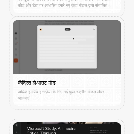
कोड और डेटा पर आधारित हमारे नए ज़ेटा मॉडल द्वारा संचालित।
केंद्रित लेआउट मोड
अधिक इमर्सिव इंटरफ़ेस के लिए नई फुल-स्क्रीन मोडल लेयर
आज़माएं।