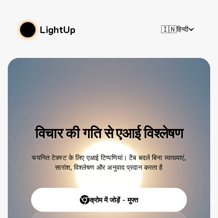
LightUp
🇮🇳
हिन्दी
विचार की गति से एआई विश्लेषण
चयनित टेक्स्ट के लिए एआई टिप्पणियां। टैब बदले बिना व्याख्याएं,
सारांश, विश्लेषण और अनुवाद प्रदान करता है
क्रोम में जोड़ें - मुफ्त