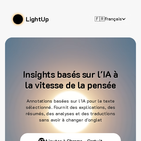
LightUp
🇫🇷
Français
Insights basés sur l'IA à
la vitesse de la pensée
Annotations basées sur l'IA pour le texte
sélectionné. Fournit des explications, des
résumés, des analyses et des traductions
sans avoir à changer d'onglet
Ajouter à Chrome - Gratuit