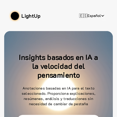
LightUp
🇪🇸
Español
Insights basados en IA a
la velocidad del
pensamiento
Anotaciones basadas en IA para el texto
seleccionado. Proporciona explicaciones,
resúmenes, análisis y traducciones sin
necesidad de cambiar de pestaña