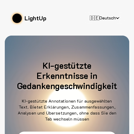
LightUp
🇩🇪
Deutsch
KI-gestützte
Erkenntnisse in
Gedankengeschwindigkeit
KI-gestützte Annotationen für ausgewählten
Text. Bietet Erklärungen, Zusammenfassungen,
Analysen und Übersetzungen, ohne dass Sie den
Tab wechseln müssen