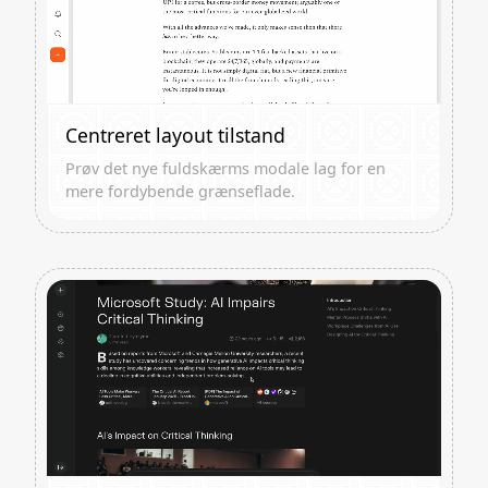
Centreret layout tilstand
Prøv det nye fuldskærms modale lag for en
mere fordybende grænseflade.