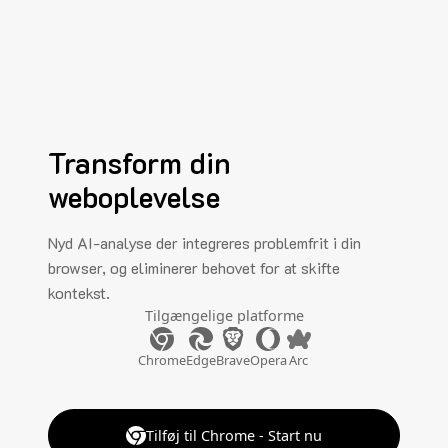
Transform din
weboplevelse
Nyd AI-analyse der integreres problemfrit i din
browser, og eliminerer behovet for at skifte
kontekst.
Tilgængelige platforme
Chrome
Edge
Brave
Opera
Arc
Tilføj til Chrome - Start nu