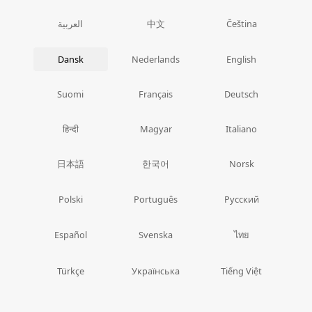
中文
العربية
Čeština
Dansk
Nederlands
English
Suomi
Français
Deutsch
हिन्दी
Magyar
Italiano
日本語
한국어
Norsk
Polski
Português
Русский
ไทย
Español
Svenska
Türkçe
Українська
Tiếng Việt