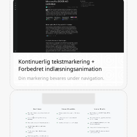
Kontinuerlig tekstmarkering +
Forbedret indlæsningsanimation
Din markering bevares under navigation.