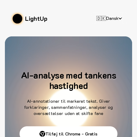
LightUp
🇩🇰
Dansk
AI-analyse med tankens
hastighed
AI-annotationer til markeret tekst. Giver
forklaringer, sammenfatninger, analyser og
oversættelser uden at skifte fane
Tilføj til Chrome - Gratis