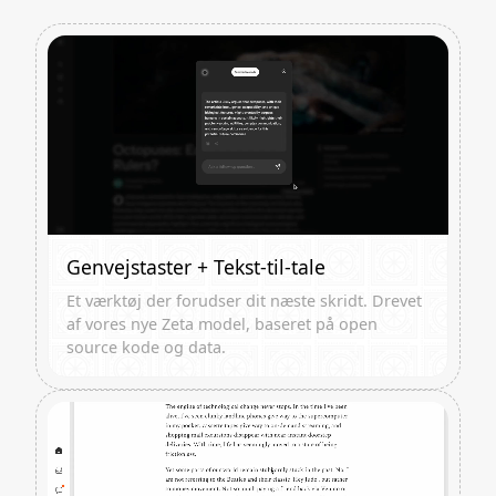
Genvejstaster + Tekst-til-tale
Et værktøj der forudser dit næste skridt. Drevet
af vores nye Zeta model, baseret på open
source kode og data.