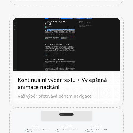
Kontinuální výběr textu + Vylepšená
animace načítání
Váš výběr přetrvává během navigace.