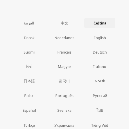
中文
العربية
Čeština
Dansk
Nederlands
English
Suomi
Français
Deutsch
हिन्दी
Magyar
Italiano
日本語
한국어
Norsk
Polski
Português
Русский
ไทย
Español
Svenska
Türkçe
Українська
Tiếng Việt