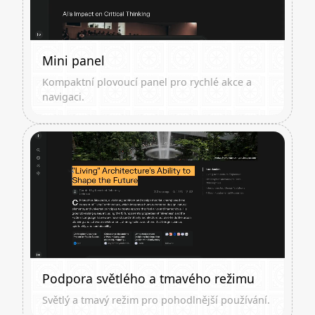
Mini panel
Kompaktní plovoucí panel pro rychlé akce a
navigaci.
Podpora světlého a tmavého režimu
Světlý a tmavý režim pro pohodlnější používání.