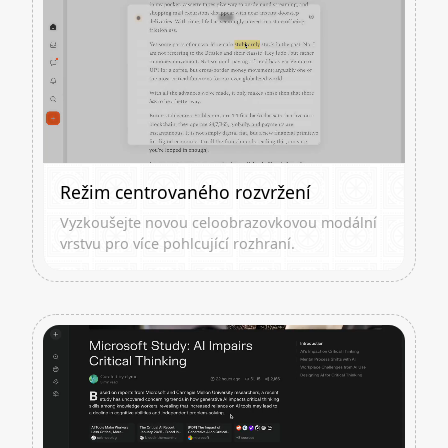
Režim centrovaného rozvržení
Vyzkoušejte novou celoobrazovkovou modální
vrstvu pro více pohlcující rozhraní.