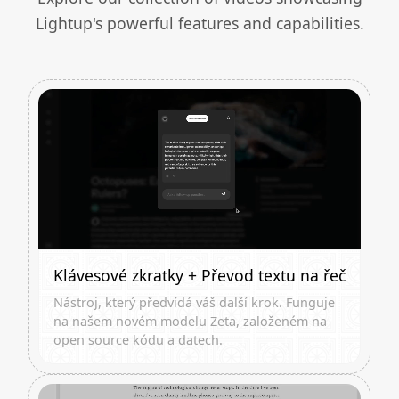
Lightup's powerful features and capabilities.
Klávesové zkratky + Převod textu na řeč
Nástroj, který předvídá váš další krok. Funguje
na našem novém modelu Zeta, založeném na
open source kódu a datech.