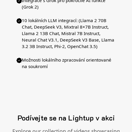
Integrace s Grok pro pokročilé AI funkce
(Grok 2)
10 lokálních LLM integrací: (Llama 2 70B
Chat, DeepSeek V3, Mixtral 8×7B Instruct,
Llama 2 13B Chat, Mistral 7B Instruct,
Neural Chat V3.1, DeepSeek V3 Base, Llama
3.2 3B Instruct, Phi-2, OpenChat 3.5)
Možnosti lokálního zpracování orientované
na soukromí
Podívejte se na Lightup v akci
Explore our collection of videos showcasing