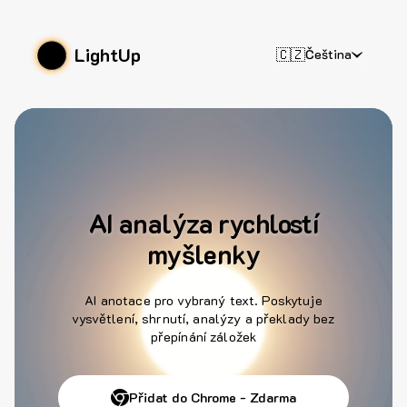
LightUp
🇨🇿
Čeština
AI analýza rychlostí
myšlenky
AI anotace pro vybraný text. Poskytuje
vysvětlení, shrnutí, analýzy a překlady bez
přepínání záložek
Přidat do Chrome - Zdarma