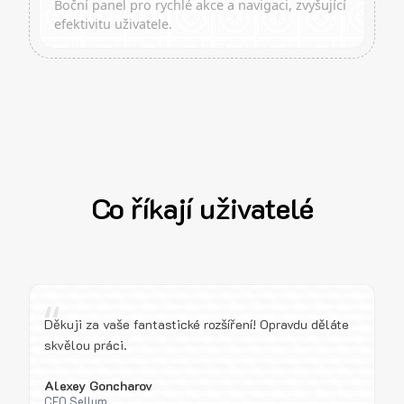
Boční panel pro rychlé akce a navigaci, zvyšující
efektivitu uživatele.
Co říkají uživatelé
“
Děkuji za vaše fantastické rozšíření! Opravdu děláte
skvělou práci.
Alexey Goncharov
CEO Sellum