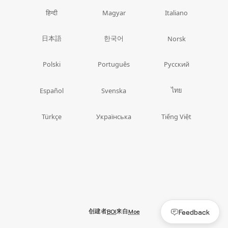
हिन्दी
Magyar
Italiano
日本語
한국어
Norsk
Polski
Português
Русский
ไทย
Español
Svenska
Türkçe
Українська
Tiếng Việt
创建者
来自
Feedback
BOI
Moe