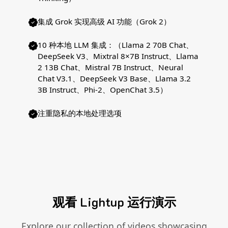
集成 Grok 实现高级 AI 功能（Grok 2）
10 种本地 LLM 集成：（Llama 2 70B Chat、
DeepSeek V3、Mixtral 8×7B Instruct、Llama
2 13B Chat、Mistral 7B Instruct、Neural
Chat V3.1、DeepSeek V3 Base、Llama 3.2
3B Instruct、Phi-2、OpenChat 3.5）
注重隐私的本地处理选项
观看 Lightup 运行演示
Explore our collection of videos showcasing