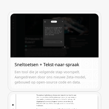
Sneltoetsen + Tekst-naar-spraak
Een tool die je volgende stap voorspelt.
Aangedreven door ons nieuwe Zeta-model,
gebouwd op open-source code en data.