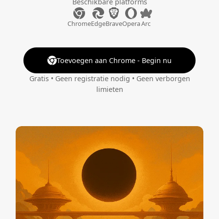
Beschikbare platforms
Chrome
Edge
Brave
Opera
Arc
Toevoegen aan Chrome - Begin nu
Gratis • Geen registratie nodig • Geen verborgen
limieten