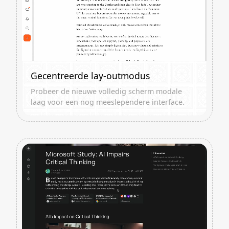
Gecentreerde lay-outmodus
Probeer de nieuwe volledig scherm modale
laag voor een nog meeslependere interface.