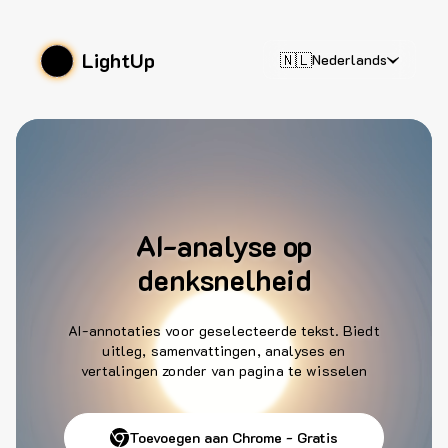
LightUp
🇳🇱
Nederlands
AI-analyse op
denksnelheid
AI-annotaties voor geselecteerde tekst. Biedt
uitleg, samenvattingen, analyses en
vertalingen zonder van pagina te wisselen
Toevoegen aan Chrome - Gratis